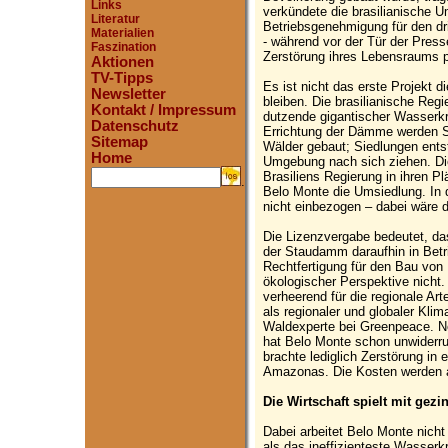
Links
verkündete die brasilianische
Literatur
Betriebsgenehmigung für den d
Materialien
- während vor der Tür der Pres
Faszination
Zerstörung ihres Lebensraums pr
Aktionen
TV-Tipps
Es ist nicht das erste Projekt di
Newsletter
bleiben. Die brasilianische Reg
Kontakt / Impressum
dutzende gigantischer Wasserk
Datenschutz
Errichtung der Dämme werden S
Sitemap
Wälder gebaut; Siedlungen entst
Home
Umgebung nach sich ziehen. Die
Brasiliens Regierung in ihren P
.
Belo Monte die Umsiedlung. In 
nicht einbezogen – dabei wäre 
Die Lizenzvergabe bedeutet, da
der Staudamm daraufhin in Bet
Rechtfertigung für den Bau von
ökologischer Perspektive nicht. 
verheerend für die regionale Ar
als regionaler und globaler Klim
Waldexperte bei Greenpeace. N
hat Belo Monte schon unwiderru
brachte lediglich Zerstörung in 
Amazonas. Die Kosten werden au
Die Wirtschaft spielt mit gezi
Dabei arbeitet Belo Monte nicht e
als das ineffizienteste Wasserk