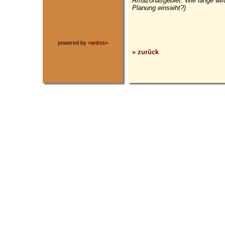
Amazonasgebiet. Wie lange wird 
Planung einsieht?)
powered by <
wdss
>
» zurück