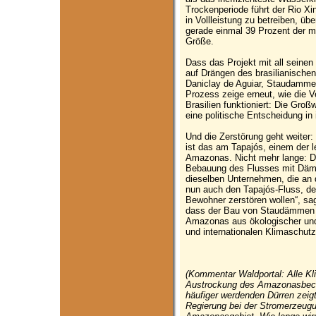
Trockenperiode führt der Rio X
in Vollleistung zu betreiben, üb
gerade einmal 39 Prozent der m
Größe.
Dass das Projekt mit all seine
auf Drängen des brasilianische
Daniclay de Aguiar, Staudamme
Prozess zeige erneut, wie die
Brasilien funktioniert: Die Groß
eine politische Entscheidung in
Und die Zerstörung geht weiter
ist das am Tapajós, einem der 
Amazonas. Nicht mehr lange: D
Bebauung des Flusses mit Dämme
dieselben Unternehmen, die an 
nun auch den Tapajós-Fluss, de
Bewohner zerstören wollen“, sag
dass der Bau von Staudämmen i
Amazonas aus ökologischer und s
und internationalen Klimaschut
(Kommentar Waldportal: Alle Kl
Austrockung des Amazonasbecke
häufiger werdenden Dürren zeigt.
Regierung bei der Stromerzeug