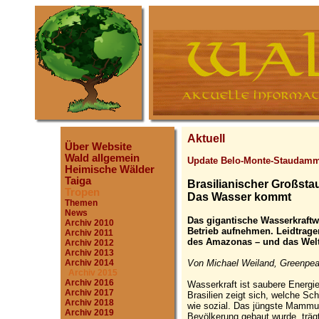
Aktuell
Über Website
Wald allgemein
Update Belo-Monte-Staudam
Heimische Wälder
Taiga
Brasilianischer Großst
Tropen
Das Wasser kommt
Themen
News
Das gigantische Wasserkraftwe
Archiv 2010
Betrieb aufnehmen. Leidtragen
Archiv 2011
des Amazonas – und das Welt
Archiv 2012
Archiv 2013
Von Michael Weiland, Greenpea
Archiv 2014
Archiv 2015
Archiv 2016
Wasserkraft ist saubere Energi
Archiv 2017
Brasilien zeigt sich, welche S
Archiv 2018
wie sozial. Das jüngste Mammut
Archiv 2019
Bevölkerung gebaut wurde, trä