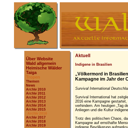
Aktuell
Über Website
Wald allgemein
Indigene in Brasilien
Heimische Wälder
Taiga
„Völkermord in Brasilien
Tropen
Kampagne im Jahr der O
Themen
News
Survival International Deutschl
Archiv 2010
Archiv 2011
Survival International hat zeitg
Archiv 2012
2016 eine Kampagne gestartet, 
Archiv 2013
verhindern. Am heutigen „Tag der
Archiv 2014
Archiv 2015
Anliegen und die Kultur indige
Archiv 2016
Archiv 2017
Trotz des politischen Chaos, das 
Archiv 2018
Kampagne auf ernsthafte Mensc
Archiv 2019
indigene Bevölkerung aufmerk