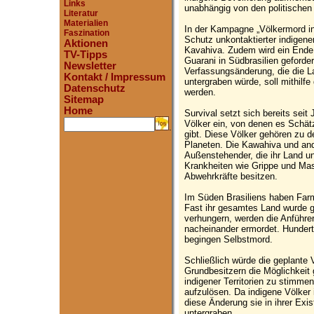
Links
unabhängig von den politischen
Literatur
Materialien
In der Kampagne „Völkermord in
Faszination
Schutz unkontaktierter indigen
Aktionen
Kavahiva. Zudem wird ein Ende
TV-Tipps
Guarani in Südbrasilien geforde
Newsletter
Verfassungsänderung, die die La
Kontakt / Impressum
untergraben würde, soll mithilf
Datenschutz
werden.
Sitemap
Home
Survival setzt sich bereits seit
Völker ein, von denen es Schätz
.
gibt. Diese Völker gehören zu 
Planeten. Die Kawahiva und and
Außenstehender, die ihr Land u
Krankheiten wie Grippe und Mas
Abwehrkräfte besitzen.
Im Süden Brasiliens haben Farm
Fast ihr gesamtes Land wurde 
verhungern, werden die Anführe
nacheinander ermordet. Hundert
begingen Selbstmord.
Schließlich würde die geplant
Grundbesitzern die Möglichkeit
indigener Territorien zu stimme
aufzulösen. Da indigene Völker 
diese Änderung sie in ihrer Ex
untergraben.