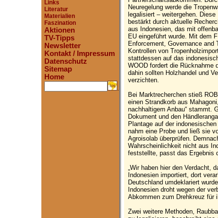
Links
Neuregelung werde die Tropenwa
Literatur
legalisiert – weitergehen. Di
Materialien
bestärkt durch aktuelle Reche
Faszination
aus Indonesien, das mit offenba
Aktionen
EU eingeführt wurde. Mit dem
TV-Tipps
Enforcement, Governance and Tr
Newsletter
Kontrollen von Tropenholzimpor
Kontakt / Impressum
stattdessen auf das indonesi
Datenschutz
WOOD fordert die Rücknahme d
Sitemap
dahin sollten Holzhandel und V
Home
verzichten.
.
Bei Marktrecherchen stieß R
einen Strandkorb aus Mahagoni
nachhaltigem Anbau“ stammt. 
Dokument und den Händlerangab
Plantage auf der indonesisch
nahm eine Probe und ließ sie vo
Agroisolab überprüfen. Demnac
Wahrscheinlichkeit nicht aus In
feststellte, passt das Ergebnis
„Wir haben hier den Verdacht, 
Indonesien importiert, dort ver
Deutschland umdeklariert wurd
Indonesien droht wegen der ver
Abkommen zum Drehkreuz für ill
Zwei weitere Methoden, Raubba