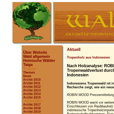
Aktuell
Über Website
Wald allgemein
Tropenholz aus Indonesien
Heimische Wälder
Taiga
Nach Holzanalyse: ROB
Tropen
Tropenwaldverlust dur
Themen
Indonesien
News
Archiv 2010
Indonesiens Tropenwald ist 
Archiv 2011
Archiv 2012
Recherche zeigt, wie ein ne
Archiv 2013
Archiv 2014
ROBIN WOOD Pressemitteilung,
Archiv 2015
Archiv 2016
ROBIN WOOD warnt vor weitere
Archiv 2017
Einschleusen von Raubbauholz 
Archiv 2018
indonesische Tropenholzimpor
Archiv 2019
Partnerschaftsabkommen. Durch 