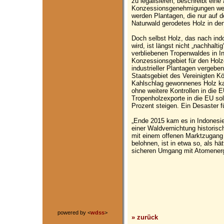
zu legalisieren, beschreibt eine 
Konzessionsgenehmigungen wer
werden Plantagen, die nur auf d
Naturwald gerodetes Holz in de
Doch selbst Holz, das nach ind
wird, ist längst nicht „nachhaltig
verbliebenen Tropenwaldes in In
Konzessionsgebiet für den Holz
industrieller Plantagen vergeben
Staatsgebiet des Vereinigten Kö
Kahlschlag gewonnenes Holz kann
ohne weitere Kontrollen in die 
Tropenholzexporte in die EU s
Prozent steigen. Ein Desaster f
„Ende 2015 kam es in Indonesie
einer Waldvernichtung histori
mit einem offenen Marktzugang 
belohnen, ist in etwa so, als h
sicheren Umgang mit Atomenergi
powered by <
wdss
>
» zurück