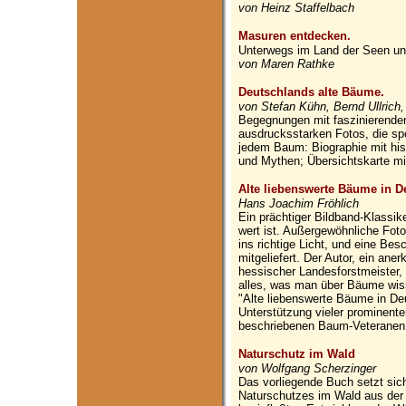
von Heinz Staffelbach
Masuren entdecken.
Unterwegs im Land der Seen un
von Maren Rathke
Deutschlands alte Bäume.
von Stefan Kühn, Bernd Ullrich
Begegnungen mit faszinierenden
ausdrucksstarken Fotos, die spe
jedem Baum: Biographie mit his
und Mythen; Übersichtskarte m
Alte liebenswerte Bäume in D
Hans Joachim Fröhlich
Ein prächtiger Bildband-Klassike
wert ist. Außergewöhnliche Fot
ins richtige Licht, und eine Bes
mitgeliefert. Der Autor, ein an
hessischer Landesforstmeister, e
alles, was man über Bäume wis
"Alte liebenswerte Bäume in De
Unterstützung vieler prominente
beschriebenen Baum-Veteranen 
Naturschutz im Wald
von Wolfgang Scherzinger
Das vorliegende Buch setzt sich
Naturschutzes im Wald aus der