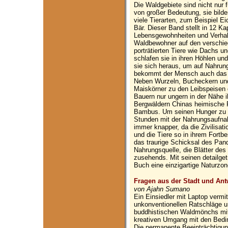
Die Waldgebiete sind nicht nur 
von großer Bedeutung, sie bild
viele Tierarten, zum Beispiel E
Bär. Dieser Band stellt in 12 Ka
Lebensgewohnheiten und Verhal
Waldbewohner auf den verschied
porträtierten Tiere wie Dachs un
schlafen sie in ihren Höhlen un
sie sich heraus, um auf Nahru
bekommt der Mensch auch das W
Neben Wurzeln, Bucheckern und
Maiskörner zu den Leibspeisen 
Bauern nur ungern in der Nähe i
Bergwäldern Chinas heimische P
Bambus. Um seinen Hunger zu sti
Stunden mit der Nahrungsaufn
immer knapper, da die Zivilisat
und die Tiere so in ihrem Fortbe
das traurige Schicksal des Pan
Nahrungsquelle, die Blätter de
zusehends. Mit seinen detailge
Buch eine einzigartige Naturzon
Fragen aus der Stadt und An
von Ajahn Sumano
Ein Einsiedler mit Laptop vermi
unkonventionellen Ratschläge 
buddhistischen Waldmönchs mi
kreativen Umgang mit den Bedi
Die permanente Beeinträchtigun