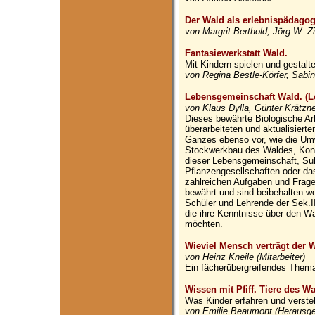
Der Wald als erlebnispädagogi
von Margrit Berthold, Jörg W. 
Fantasiewerkstatt Wald.
Mit Kindern spielen und gestalt
von Regina Bestle-Körfer, Sabi
Lebensgemeinschaft Wald. (Le
von Klaus Dylla, Günter Krätzn
Dieses bewährte Biologische Arb
überarbeiteten und aktualisierte
Ganzes ebenso vor, wie die U
Stockwerkbau des Waldes, Konk
dieser Lebensgemeinschaft, Suk
Pflanzengesellschaften oder da
zahlreichen Aufgaben und Frage
bewährt und sind beibehalten wo
Schüler und Lehrende der Sek.II
die ihre Kenntnisse über den W
möchten.
Wieviel Mensch verträgt der 
von Heinz Kneile (Mitarbeiter)
Ein fächerübergreifendes Thema 
Wissen mit Pfiff. Tiere des W
Was Kinder erfahren und verste
von Emilie Beaumont (Herausge