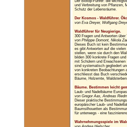
Der Biotop-Führer: die wichtig
und Verbreitung von Pflanzen, 
Schutz der Lebensräume.
Der Kosmos - Waldführer. Öko
von Eva Dreyer, Wolfgang Drey
Waldführer für Neugierige.
300 Fragen und Antworten über
von Philippe Domont, Nikola Za
Dieses Buch ist kein Bestimmu
es gibt Antworten auf die viele
stellen, wenn sie durch den Wa
bilden 300 konkrete Fragen und
mit Schülern und Erwachsenen 
sind systematisch gegliedert un
von konkreten Beobachtungen a
erschliesst das Buch verschie
Bäume, Holzernte, Waldsterben
Bäume. Bestimmen leicht ge
Laub- und Nadelbäume Europas
von Gregor Aas, Andreas Riedmil
Dieser praktische Bestimmungsb
europäischer Laub- und Nadelb
Baumsilhouetten als Bestimmung
für unterwegs - eine faszinier
Wahrnehmungsspiele im Wald 
von Andrea Hielscher