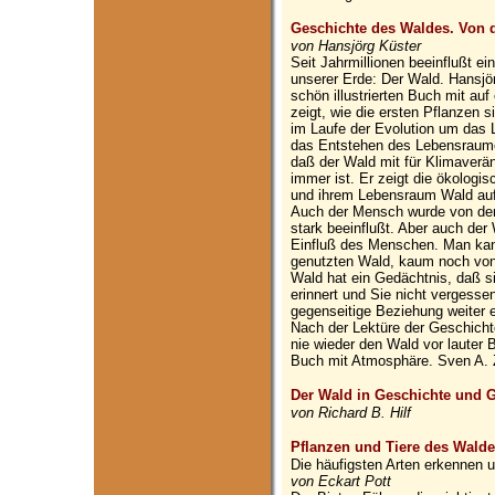
Geschichte des Waldes. Von d
von Hansjörg Küster
Seit Jahrmillionen beeinflußt e
unserer Erde: Der Wald. Hansjö
schön illustrierten Buch mit auf
zeigt, wie die ersten Pflanzen 
im Laufe der Evolution um das 
das Entstehen des Lebensraume
daß der Wald mit für Klimaverä
immer ist. Er zeigt die ökolo
und ihrem Lebensraum Wald auf, 
Auch der Mensch wurde von den 
stark beeinflußt. Aber auch der
Einfluß des Menschen. Man ka
genutzten Wald, kaum noch von
Wald hat ein Gedächtnis, daß s
erinnert und Sie nicht vergesse
gegenseitige Beziehung weiter 
Nach der Lektüre der Geschicht
nie wieder den Wald vor lauter
Buch mit Atmosphäre. Sven A. 
Der Wald in Geschichte und 
von Richard B. Hilf
Pflanzen und Tiere des Walde
Die häufigsten Arten erkennen 
von Eckart Pott