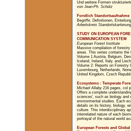
Und weitere Formen strukturiert
von Jean-Ph. Schütz
Forstlich Standortsaufnahme
Begriffe, Definitionen, Einteil
Arbeitskreis Standortskartierung
STUDY ON EUROPEAN FORE
COMMUNICATION SYSTEM
European Forest Institute
Massive compilation of forestry
areas. This series contains the
Volume 1 Austria, Belgium, Den
Iceland, Ireland, Italy, and Liec
Volume 2: Reports on Forestry
Luxembourg, Netherlands, Norwa
United Kingdom, Czech Republi
Ecosystems : Temperate Fore
Michael Allaby
216 pages, col pho
Offers a complete understanding
sciences', such as biology and 
environmental studies. Each eco
details on its history, biology, 
culture. This interdisciplinary
interrelated nature of each biom
portrayal of the natural world ava
European Forests and Globa