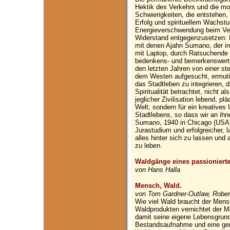
Hektik des Verkehrs und die m
Schwierigkeiten, die entstehen,
Erfolg und spirituellem Wachst
Energieverschwendung beim Ve
Widerstand entgegenzusetzen: D
mit denen Ajahn Sumano, der in
mit Laptop, durch Ratsuchende k
bedenkens- und bemerkenswerte 
den letzten Jahren von einer s
dem Westen aufgesucht, ermutig
das Stadtleben zu integrieren,
Spiritualität betrachtet, nicht 
jeglicher Zivilisation lebend, pl
Welt, sondern für ein kreative
Stadtlebens, so dass wir an ih
Sumano, 1940 in Chicago (USA)
Jurastudium und erfolgreicher, l
alles hinter sich zu lassen und
zu leben.
Waldgänge eines passioniert
von Hans Halla
Mensch, Wald.
von Tom Gardner-Outlaw, Robe
Wie viel Wald braucht der Mens
Waldprodukten vernichtet der 
damit seine eigene Lebensgrundl
Bestandsaufnahme und eine gen