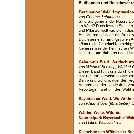
Bildbänden und Reisebeschr
Faszination Wald. Impressio
von Günther Schumann
Sind Sie gerne in der Natur? L
im Wald? Dann lassen Sie sich e
und Pflanzenwelt wie sie in die
Einfühlsam schildert der Autor
Durch seine stimmungsvollen Au
können die Geschichten richtig
Geheimnisse der heimischen Wil
alle Tier- und Naturfreunde! Üb
Geheimnis Wald. Waldschutzg
von Winfried Bücking, Wilfried
Dieser Band führt uns durch d
gibt uns mit teilweise doppelsei
Bann- und Schonwälder der Reg
Autoren aus der Landesforstve
Reportagen rund um den Wald e
Bayerischer Wald. Wo Wildnis
von Klaus Möller (Mitarbeiter), S
Wälder. Weite. Wildnis.
Nationalpark Bayerischer Wa
von Hubert Weinzierl u.a.
Die schönsten Wälder der Sc