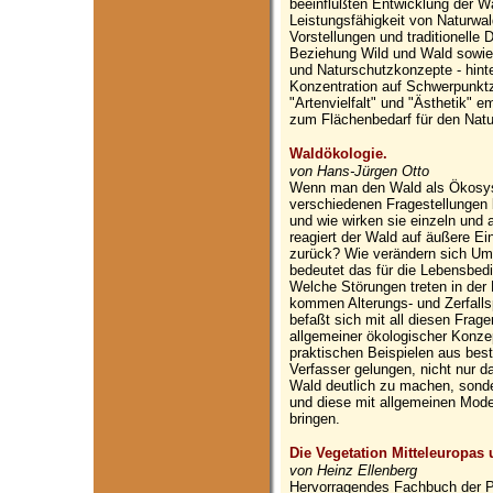
beeinflußten Entwicklung der Wä
Leistungsfähigkeit von Naturwal
Vorstellungen und traditionelle
Beziehung Wild und Wald sowie z
und Naturschutzkonzepte - hinte
Konzentration auf Schwerpunktz
"Artenvielfalt" und "Ästhetik" e
zum Flächenbedarf für den Natu
Waldökologie.
von Hans-Jürgen Otto
Wenn man den Wald als Ökosys
verschiedenen Fragestellungen 
und wie wirken sie einzeln un
reagiert der Wald auf äußere Ei
zurück? Wie verändern sich Um
bedeutet das für die Lebensbed
Welche Störungen treten in de
kommen Alterungs- und Zerfall
befaßt sich mit all diesen Frag
allgemeiner ökologischer Konze
praktischen Beispielen aus bes
Verfasser gelungen, nicht nur 
Wald deutlich zu machen, sonde
und diese mit allgemeinen Mode
bringen.
Die Vegetation Mitteleuropas
von Heinz Ellenberg
Hervorragendes Fachbuch der Pf