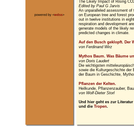
The Likely Impact of Rising C
Edited by Paul G Jarvis
An unparalleled assessment of t
on European tree and forest pr
powered by <
wdss
>
out in twelve institutions in eig
respiration and development are
generate models of the likely r
predicted changes in climate.
Auf den Busch geklopft. Der 
von Ferdinand Wirz
Mythos Baum. Was Bäume un
von Doris Laudert
Die wichtigsten mitteleuropäisc
sowie die Kulturgeschichte der 
der Baum in Geschichte, Mythol
Pflanzen der Kelten.
Heilkunde, Pflanzenzauber, Ba
von Wolf-Dieter Storl
Und hier geht es zur Literatu
und die
Tropen
.