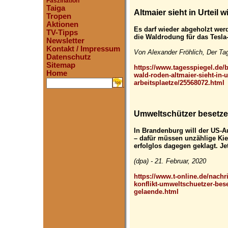
Faszination
Taiga
Altmaier sieht in Urteil 
Tropen
Aktionen
Es darf wieder abgeholzt we
TV-Tipps
die Waldrodung für das Tesla
Newsletter
Kontakt / Impressum
Von Alexander Fröhlich, Der Ta
Datenschutz
Sitemap
https://www.tagesspiegel.de/be
Home
wald-roden-altmaier-sieht-in-ur
arbeitsplaetze/25568072.html
.
Umweltschützer besetze
In Brandenburg will der US-A
– dafür müssen unzählige Ki
erfolglos dagegen geklagt. Je
(dpa) - 21. Februar, 2020
https://www.t-online.de/nachr
konflikt-umweltschuetzer-bes
gelaende.html