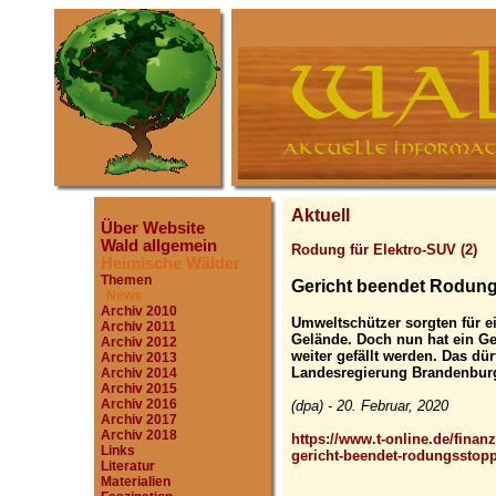
Aktuell
Über Website
Wald allgemein
Rodung für Elektro-SUV (2)
Heimische Wälder
Themen
Gericht beendet Rodung
News
Archiv 2010
Umweltschützer sorgten für 
Archiv 2011
Gelände. Doch nun hat ein Ge
Archiv 2012
weiter gefällt werden. Das dür
Archiv 2013
Landesregierung Brandenbur
Archiv 2014
Archiv 2015
Archiv 2016
(dpa) - 20. Februar, 2020
Archiv 2017
Archiv 2018
https://www.t-online.de/finan
Links
gericht-beendet-rodungsstopp
Literatur
Materialien