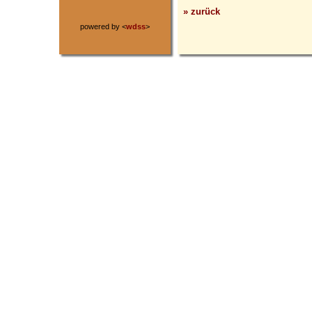
» zurück
powered by <
wdss
>