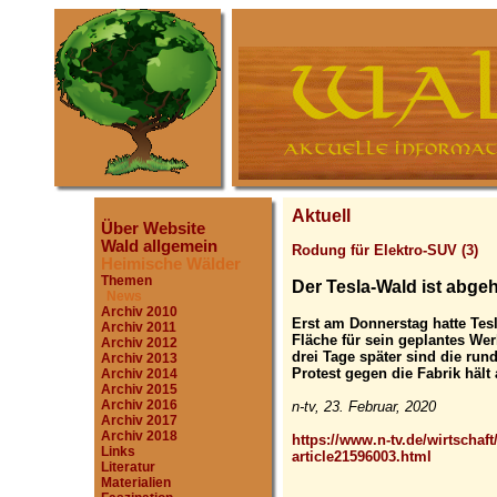
Aktuell
Über Website
Wald allgemein
Rodung für Elektro-SUV (3)
Heimische Wälder
Themen
Der Tesla-Wald ist abgeh
News
Archiv 2010
Erst am Donnerstag hatte Te
Archiv 2011
Fläche für sein geplantes We
Archiv 2012
drei Tage später sind die run
Archiv 2013
Protest gegen die Fabrik hält 
Archiv 2014
Archiv 2015
Archiv 2016
n-tv, 23. Februar, 2020
Archiv 2017
Archiv 2018
https://www.n-tv.de/wirtschaft
Links
article21596003.html
Literatur
Materialien