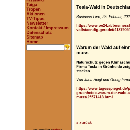
Faszination
Taiga
Tesla-Wald in Deutschla
Tropen
Aktionen
Business Live, 25. Februar, 20
TV-Tipps
Newsletter
https://www.oe24.at/businessl
Kontakt / Impressum
vollstaendig-gerodet/4187905
Datenschutz
Sitemap
Home
Warum der Wald auf einm
.
muss
Naturschutz gegen Klimaschut
Firma Tesla in Grünheide zei
stecken.
Von Jana Heigl und Georg Ismar
https://www.tagesspiegel.de/p
gruenheide-warum-der-wald-au
muss/25571418.html
» zurück
powered by <
wdss
>