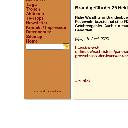
Faszination
Taiga
Brand gefährdet 25 Hek
Tropen
Aktionen
Nahe Wandlitz in Brandenburg
TV-Tipps
Feuerwehr bezeichnet eine Fl
Newsletter
Gefahrengebiet. Auch zur mu
Kontakt / Impressum
Behörden.
Datenschutz
Sitemap
(dpa) - 5. April, 2020
Home
https://www.t-
.
online.de/nachrichten/panor
grosseinsatz-der-feuerwehr-b
» zurück
powered by <
wdss
>