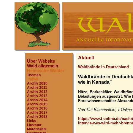
Aktuell
Über Website
Wald allgemein
Waldbrände in Deutschland
Heimische Wälder
Themen
Waldbrände in Deutsch
News
wie in Kanada"
Archiv 2010
Archiv 2011
Hitze, Borkenkäfer, Waldbrän
Archiv 2012
Archiv 2013
Belastungen ausgesetzt. Wie
Archiv 2014
Forstwissenschaftler Alexand
Archiv 2015
Archiv 2016
Von Tim Blumenstein, T-Online,
Archiv 2017
Archiv 2018
https://www.t-online.de/nach
Links
interview-es-wird-mehr-brenn
Literatur
Materialien