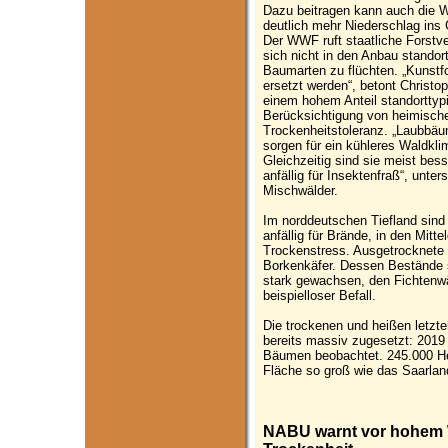
Dazu beitragen kann auch die 
deutlich mehr Niederschlag ins
Der WWF ruft staatliche Forstve
sich nicht in den Anbau standor
Baumarten zu flüchten. „Kunstfo
ersetzt werden“, betont Christop
einem hohem Anteil standorttyp
Berücksichtigung von heimisch
Trockenheitstoleranz. „Laubbä
sorgen für ein kühleres Waldkl
Gleichzeitig sind sie meist be
anfällig für Insektenfraß“, unters
Mischwälder.
Im norddeutschen Tiefland sind 
anfällig für Brände, in den Mitt
Trockenstress. Ausgetrocknete 
Borkenkäfer. Dessen Bestände
stark gewachsen, den Fichtenwä
beispielloser Befall.
Die trockenen und heißen letz
bereits massiv zugesetzt: 2019
Bäumen beobachtet. 245.000 Hek
Fläche so groß wie das Saarlan
NABU warnt vor hohem W