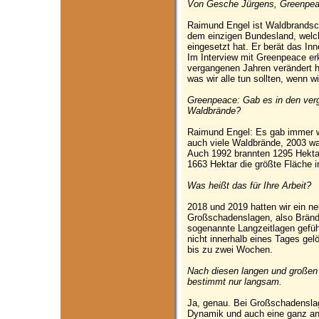
Von Gesche Jürgens, Greenpeac
Raimund Engel ist Waldbrandsc
dem einzigen Bundesland, welc
eingesetzt hat. Er berät das In
Im Interview mit Greenpeace erkl
vergangenen Jahren verändert ha
was wir alle tun sollten, wenn 
Greenpeace: Gab es in den ver
Waldbrände?
Raimund Engel: Es gab immer 
auch viele Waldbrände, 2003 wa
Auch 1992 brannten 1295 Hekta
1663 Hektar die größte Fläche 
Was heißt das für Ihre Arbeit?
2018 und 2019 hatten wir ein n
Großschadenslagen, also Brände
sogenannte Langzeitlagen gefüh
nicht innerhalb eines Tages gel
bis zu zwei Wochen.
Nach diesen langen und großen 
bestimmt nur langsam.
Ja, genau. Bei Großschadensla
Dynamik und auch eine ganz and