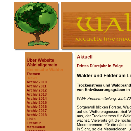
Aktuell
Über Website
Wald allgemein
Drittes Dürrejahr in Folge
Heimische Wälder
Themen
Wälder und Felder am Li
News
Archiv 2010
Trockenstress und Waldbrand
Archiv 2011
von Entwässerungsgräben in
Archiv 2012
Archiv 2013
WWF Pressemitteilung, 23.4.20
Archiv 2014
Archiv 2015
Archiv 2016
Sorgenvoll blicken Förster, Wal
Archiv 2017
auf die Wetterprognosen. Seit 
Archiv 2018
aus, der Trockenstress für Wäld
Links
wächst. Vielerorts gilt die höc
Literatur
Moore brennen. Für die nächsten
Materialien
in Sicht, so die Meteorologen. 