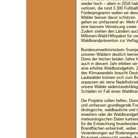
wieder hoch – allein in 2018 ha
verloren, die rund 3.300 Fußball
Förderprogramm wollen wir dies
Wälder besser davor schützen. 
gehen es umfassend an: Mehr Au
eine bessere Vernetzung sowie 
Zudem stehen den Ländern auc
Millionen-Wald-Hilfspaket für 
Waldbrandprävention zur Verfüg
Bundesumweltministerin Svenja
unseren Wäldern deutlich bemer
Dürre der letzten beiden Jahre 
auch in diesem Jahr erleben wir
eine erhöhte Waldbrandgefahr. 
des Klimawandels braucht Deut
Laubwälder können sich zum Be
anpassen als reine Nadelholzwäl
unsere Wälder widerstandsfähig
Schäden im Fall eines Waldbra
Die Projekte sollen helfen, Dür
und umfassen grundlegende For
ökologische, waldbauliche und
erweitern oder die Waldbrandgef
meteorologischen Daten kartier
für die Entwicklung feuerbeständ
Brandflächen entwickelt, wobei
Veränderungen auf Bodeneigens
Brutvögel untersucht werden. A