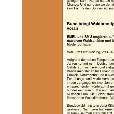
gelingen kann. Nur so hat die 
Chance. Und nur dann werden d
kein Fall für den Bundesrechnu
Bund bringt Waldbrandp
voran
BMEL und BMU reagieren auf 
massiven Waldschäden und be
Modellvorhaben
BMU Pressemitteilung, 29.4.20
Aufgrund der hohen Temperatur
Jahren kommt es in Deutschlan
Gefahr zu minimieren und zielge
Bundesministerien für Ernährun
Umwelt, Naturschutz und nukle
Forschungs- und Modellvorhabe
in den vergangenen zwei Jahren 
entsprechenden Förderaufruf ges
bundesweit zum 1. Mai und hab
Millionen Euro. Die Gelder st
finanzierten Waldklimafonds (W
Bundeswaldministerin Julia Klö
gestresst: Nach zwei trockenen 
unseren Bäumen stark zusetzt. 