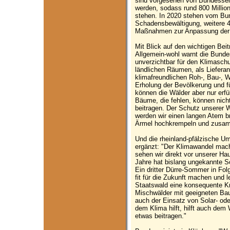
sind vorgesehen von Bundesseit
werden, sodass rund 800 Millio
stehen. In 2020 stehen vom Bund
Schadensbewältigung, weitere 4
Maßnahmen zur Anpassung der 
Mit Blick auf den wichtigen B
Allgemein-wohl warnt die Bundes
unverzichtbar für den Klimasch
ländlichen Räumen, als Lieferan
klimafreundlichen Roh-, Bau-, W
Erholung der Bevölkerung und fü
können die Wälder aber nur erfül
Bäume, die fehlen, können nic
beitragen. Der Schutz unserer W
werden wir einen langen Atem b
Ärmel hochkrempeln und zusam
Und die rheinland-pfälzische Um
ergänzt: "Der Klimawandel mach
sehen wir direkt vor unserer Hau
Jahre hat bislang ungekannte S
Ein dritter Dürre-Sommer in Fol
fit für die Zukunft machen und l
Staatswald eine konsequente Kr
Mischwälder mit geeigneten Ba
auch der Einsatz von Solar- od
dem Klima hilft, hilft auch dem
etwas beitragen."