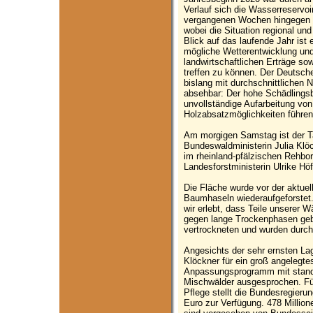
Verlauf sich die Wasserreservoir
vergangenen Wochen hingegen w
wobei die Situation regional und
Blick auf das laufende Jahr ist
mögliche Wetterentwicklung und
landwirtschaftlichen Erträge so
treffen zu können. Der Deutsch
bislang mit durchschnittlichen N
absehbar: Der hohe Schädlingsb
unvollständige Aufarbeitung vo
Holzabsatzmöglichkeiten führen
Am morgigen Samstag ist der 
Bundeswaldministerin Julia Klö
im rheinland-pfälzischen Rehbo
Landesforstministerin Ulrike Hö
Die Fläche wurde vor der aktuel
Baumhaseln wiederaufgeforstet
wir erlebt, dass Teile unserer 
gegen lange Trockenphasen geb
vertrockneten und wurden durch
Angesichts der sehr ernsten Lag
Klöckner für ein groß angelegte
Anpassungsprogramm mit stand
Mischwälder ausgesprochen. Fü
Pflege stellt die Bundesregieru
Euro zur Verfügung. 478 Millio