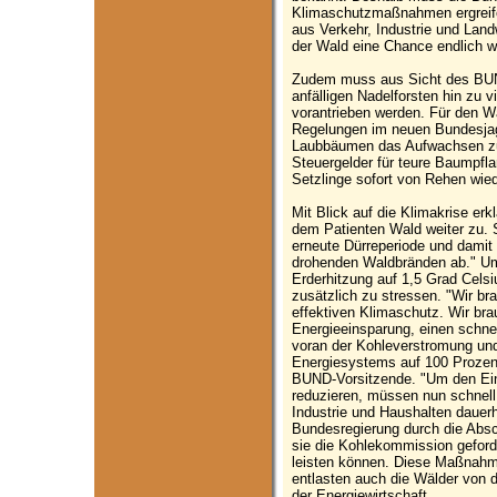
Klimaschutzmaßnahmen ergreife
aus Verkehr, Industrie und Land
der Wald eine Chance endlich w
Zudem muss aus Sicht des BUN
anfälligen Nadelforsten hin zu v
vorantrieben werden. Für den W
Regelungen im neuen Bundesjag
Laubbäumen das Aufwachsen zu 
Steuergelder für teure Baumpfl
Setzlinge sofort von Rehen wie
Mit Blick auf die Klimakrise erk
dem Patienten Wald weiter zu. S
erneute Dürreperiode und damit
drohenden Waldbränden ab." Umso
Erderhitzung auf 1,5 Grad Cels
zusätzlich zu stressen. "Wir b
effektiven Klimaschutz. Wir b
Energieeinsparung, einen schnel
voran der Kohleverstromung und
Energiesystems auf 100 Prozent
BUND-Vorsitzende. "Um den Ein
reduzieren, müssen nun schnell 
Industrie und Haushalten dauerh
Bundesregierung durch die Absc
sie die Kohlekommission geforde
leisten können. Diese Maßnahme
entlasten auch die Wälder von d
der Energiewirtschaft.