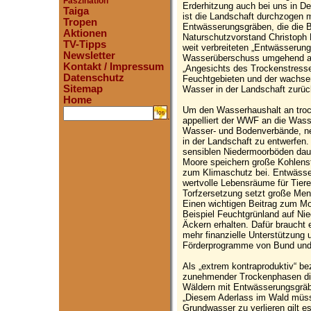
Faszination
Erderhitzung auch bei uns in D
Taiga
ist die Landschaft durchzogen 
Tropen
Entwässerungsgräben, die die B
Aktionen
Naturschutzvorstand Christoph H
TV-Tipps
weit verbreiteten „Entwässerungs
Newsletter
Wasserüberschuss umgehend aus
Kontakt / Impressum
„Angesichts des Trockenstress
Datenschutz
Feuchtgebieten und der wachsen
Sitemap
Wasser in der Landschaft zurück
Home
Um den Wasserhaushalt an troc
.
appelliert der WWF an die Was
Wasser- und Bodenverbände, n
in der Landschaft zu entwerfen.
sensiblen Niedermoorböden daue
Moore speichern große Kohlens
zum Klimaschutz bei. Entwässe
wertvolle Lebensräume für Tiere
Torfzersetzung setzt große Meng
Einen wichtigen Beitrag zum Mo
Beispiel Feuchtgrünland auf Ni
Äckern erhalten. Dafür braucht
mehr finanzielle Unterstützung
Förderprogramme von Bund und 
Als „extrem kontraproduktiv“ be
zunehmender Trockenphasen die
Wäldern mit Entwässerungsgräb
„Diesem Aderlass im Wald müsse
Grundwasser zu verlieren gilt e