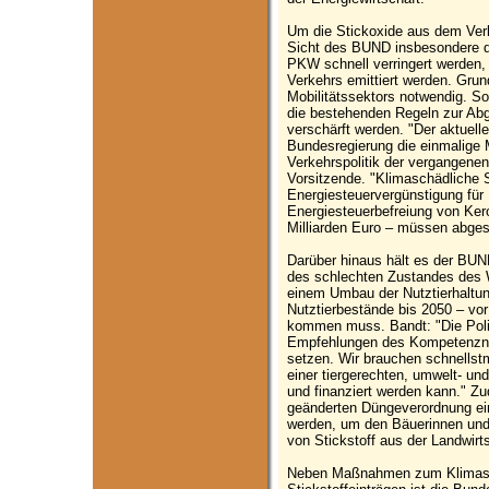
Um die Stickoxide aus dem Ver
Sicht des BUND insbesondere di
PKW schnell verringert werden,
Verkehrs emittiert werden. Grun
Mobilitätssektors notwendig. S
die bestehenden Regeln zur Abg
verschärft werden. "Der aktuelle
Bundesregierung die einmalige Mö
Verkehrspolitik der vergangene
Vorsitzende. "Klimaschädliche 
Energiesteuervergünstigung für 
Energiesteuerbefreiung von Ker
Milliarden Euro – müssen abges
Darüber hinaus hält es der BUN
des schlechten Zustandes des 
einem Umbau der Nutztierhaltun
Nutztierbestände bis 2050 – vo
kommen muss. Bandt: "Die Politi
Empfehlungen des Kompetenznet
setzen. Wir brauchen schnells
einer tiergerechten, umwelt- und
und finanziert werden kann." Z
geänderten Düngeverordnung ei
werden, um den Bäuerinnen und
von Stickstoff aus der Landwirts
Neben Maßnahmen zum Klimasc