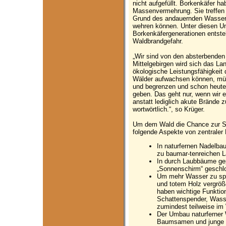
nicht aufgefüllt. Borkenkäfer h
Massenvermehrung. Sie treffen 
Grund des andauernden Wasserm
wehren können. Unter diesen U
Borkenkäfergenerationen entst
Waldbrandgefahr.
„Wir sind von den absterbenden 
Mittelgebirgen wird sich das La
ökologische Leistungsfähigkeit
Wälder aufwachsen können, mü
und begrenzen und schon heute
geben. Das geht nur, wenn wir 
anstatt lediglich akute Brände z
wortwörtlich.“, so Krüger.
Um dem Wald die Chance zur Se
folgende Aspekte von zentraler
In naturfernen Nadelba
zu baumar-tenreichen L
In durch Laubbäume gep
„Sonnenschirm“ geschl
Um mehr Wasser zu spe
und totem Holz vergrö
haben wichtige Funktio
Schattenspender, Wasse
zumindest teilweise im
Der Umbau naturferner 
Baumsamen und junge B