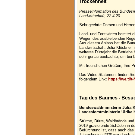
Trockenheit
Presseinformation des Bundesm
Landwirtschaft, 22.4.20
Sehr geehrte Damen und Herren,
Land- und Forstwirten bereitet 
Wegen des ausbleibenden Regen
Aus diesem Anlass hat die Bund
Landwirtschaft, Julia Klöckner,
weiteres Dürrejahr die Betriebe 
sehr genau beobachte, um bei B
Mit freundlichen Grüßen, Ihre 
Das Video-Statement finden Sie
folgendem Link:
https://we.tl/t
Tag des Baumes - Besuc
Bundeswaldministerin Julia K
Landesforstministerin Ulrike 
Stürme, Dürre, Waldbrände und 
2019 gravierende Schäden in de
Befürchtung ist, dass auch da
Jahresbeginn 2020 war durch a