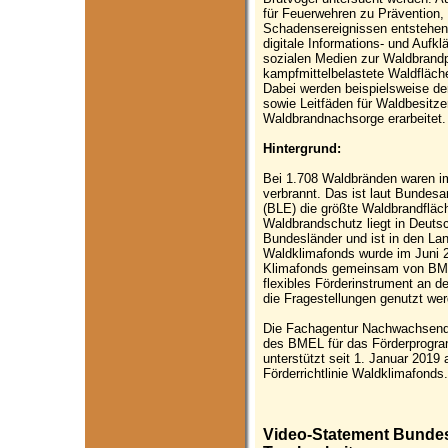
für Feuerwehren zu Prävention
Schadensereignissen entstehen.
digitale Informations- und Aufk
sozialen Medien zur Waldbrandp
kampfmittelbelastete Waldfläc
Dabei werden beispielsweise der
sowie Leitfäden für Waldbesitzer
Waldbrandnachsorge erarbeitet.
Hintergrund:
Bei 1.708 Waldbränden waren i
verbrannt. Das ist laut Bundesa
(BLE) die größte Waldbrandfläc
Waldbrandschutz liegt in Deutsc
Bundesländer und ist in den La
Waldklimafonds wurde im Juni 2
Klimafonds gemeinsam von BME
flexibles Förderinstrument an de
die Fragestellungen genutzt we
Die Fachagentur Nachwachsende 
des BMEL für das Förderprogra
unterstützt seit 1. Januar 2019
Förderrichtlinie Waldklimafonds.
Video-Statement Bundes