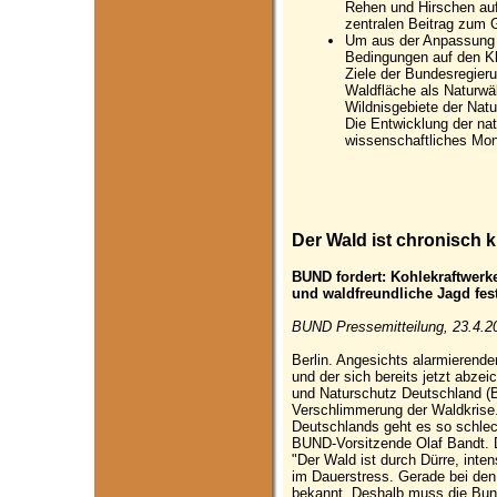
Rehen und Hirschen au
zentralen Beitrag zum 
Um aus der Anpassung 
Bedingungen auf den Kl
Ziele der Bundesregier
Waldfläche als Naturwä
Wildnisgebiete der Nat
Die Entwicklung der na
wissenschaftliches Moni
Der Wald ist chronisch 
BUND fordert: Kohlekraftwerke
und waldfreundliche Jagd fes
BUND Pressemitteilung, 23.4.2
Berlin. Angesichts alarmierende
und der sich bereits jetzt abze
und Naturschutz Deutschland 
Verschlimmerung der Waldkrise
Deutschlands geht es so schlech
BUND-Vorsitzende Olaf Bandt. Da
"Der Wald ist durch Dürre, inten
im Dauerstress. Gerade bei den 
bekannt. Deshalb muss die Bund