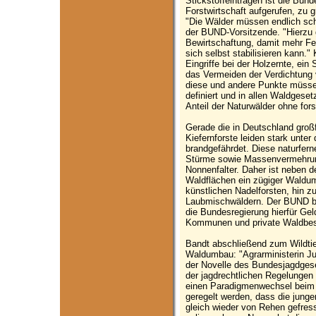
Stickstoffeinträgen ist die Bun
Forstwirtschaft aufgerufen, z
"Die Wälder müssen endlich sch
der BUND-Vorsitzende. "Hierzu g
Bewirtschaftung, damit mehr Feu
sich selbst stabilisieren kann."
Eingriffe bei der Holzernte, ei
das Vermeiden der Verdichtung
diese und andere Punkte müsse e
definiert und in allen Waldgese
Anteil der Naturwälder ohne forst
Gerade die in Deutschland großf
Kiefernforste leiden stark unter
brandgefährdet. Diese naturfern
Stürme sowie Massenvermehrun
Nonnenfalter. Daher ist neben 
Waldflächen ein zügiger Waldum
künstlichen Nadelforsten, hin z
Laubmischwäldern. Der BUND b
die Bundesregierung hierfür Gel
Kommunen und private Waldbesi
Bandt abschließend zum Wildtie
Waldumbau: "Agrarministerin Ju
der Novelle des Bundesjagdgese
der jagdrechtlichen Regelungen
einen Paradigmenwechsel beim
geregelt werden, dass die jun
gleich wieder von Rehen gefre