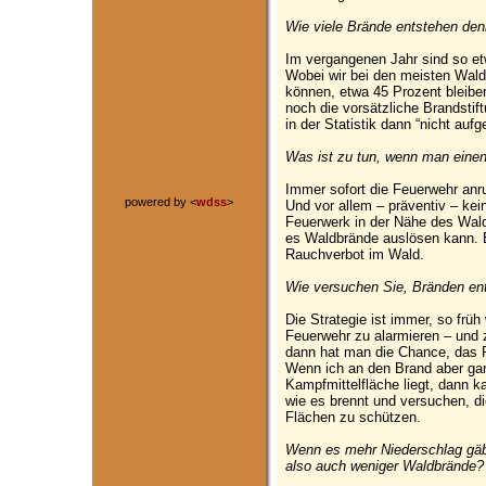
Wie viele Brände entstehen de
Im vergangenen Jahr sind so et
Wobei wir bei den meisten Wald
können, etwa 45 Prozent bleiben
noch die vorsätzliche Brandstif
in der Statistik dann “nicht auf
Was ist zu tun, wenn man eine
Immer sofort die Feuerwehr anruf
powered by <
wdss
>
Und vor allem – präventiv – kei
Feuerwerk in der Nähe des Walde
es Waldbrände auslösen kann. 
Rauchverbot im Wald.
Wie versuchen Sie, Bränden en
Die Strategie ist immer, so frü
Feuerwehr zu alarmieren – und 
dann hat man die Chance, das Fe
Wenn ich an den Brand aber gar
Kampfmittelfläche liegt, dann 
wie es brennt und versuchen, 
Flächen zu schützen.
Wenn es mehr Niederschlag gä
also auch weniger Waldbrände?