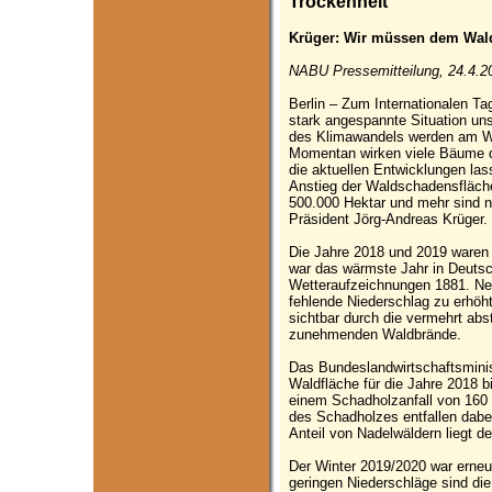
Trockenheit
Krüger: Wir müssen dem Wald
NABU Pressemitteilung, 24.4.2
Berlin – Zum Internationalen T
stark angespannte Situation uns
des Klimawandels werden am Wa
Momentan wirken viele Bäume du
die aktuellen Entwicklungen las
Anstieg der Waldschadensfläch
500.000 Hektar und mehr sind n
Präsident Jörg-Andreas Krüger.
Die Jahre 2018 und 2019 waren
war das wärmste Jahr in Deutsc
Wetteraufzeichnungen 1881. Ne
fehlende Niederschlag zu erhöh
sichtbar durch die vermehrt abs
zunehmenden Waldbrände.
Das Bundeslandwirtschaftsminis
Waldfläche für die Jahre 2018 b
einem Schadholzanfall von 160 
des Schadholzes entfallen dabe
Anteil von Nadelwäldern liegt de
Der Winter 2019/2020 war erneut
geringen Niederschläge sind d