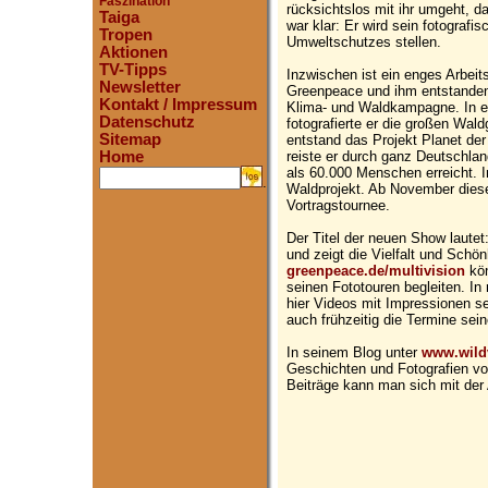
Faszination
rücksichtslos mit ihr umgeht, d
Taiga
war klar: Er wird sein fotografi
Tropen
Umweltschutzes stellen.
Aktionen
TV-Tipps
Inzwischen ist ein enges Arbeit
Newsletter
Greenpeace und ihm entstanden.
Kontakt / Impressum
Klima- und Waldkampagne. In e
Datenschutz
fotografierte er die großen Wald
Sitemap
entstand das Projekt Planet der
reiste er durch ganz Deutschla
Home
als 60.000 Menschen erreicht. 
.
Waldprojekt. Ab November diese
Vortragstournee.
Der Titel der neuen Show laute
und zeigt die Vielfalt und Schö
greenpeace.de/multivision
kön
seinen Fototouren begleiten. In
hier Videos mit Impressionen s
auch frühzeitig die Termine se
In seinem Blog unter
www.wild
Geschichten und Fotografien vo
Beiträge kann man sich mit der