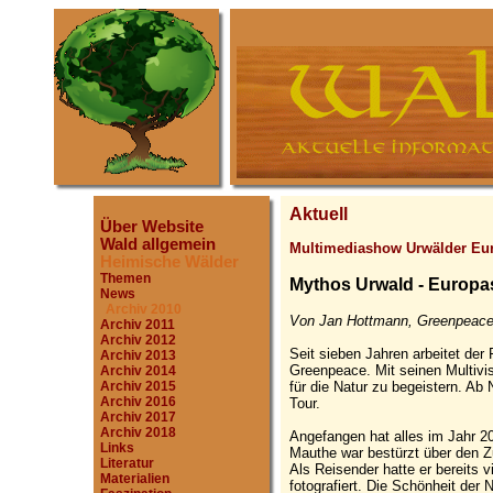
Aktuell
Über Website
Wald allgemein
Multimediashow Urwälder Eu
Heimische Wälder
Themen
Mythos Urwald - Europa
News
Archiv 2010
Von Jan Hottmann, Greenpeace-
Archiv 2011
Archiv 2012
Seit sieben Jahren arbeitet der
Archiv 2013
Greenpeace. Mit seinen Multivi
Archiv 2014
für die Natur zu begeistern. Ab
Archiv 2015
Archiv 2016
Tour.
Archiv 2017
Archiv 2018
Angefangen hat alles im Jahr 2
Links
Mauthe war bestürzt über den Z
Literatur
Als Reisender hatte er bereits v
Materialien
fotografiert. Die Schönheit der 