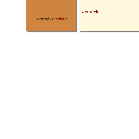
» zurück
powered by <
wdss
>