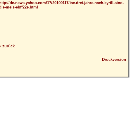
http://de.news.yahoo.com/17/20100117/tsc-drei-jahre-nach-kyrill-sind-
die-meis-ebff22e.html
» zurück
Druckversion