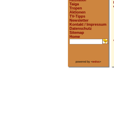
Faszination
Taiga
Tropen
Aktionen
TV-Tipps
Newsletter
Kontakt / Impressum
Datenschutz
Sitemap
Home
.
powered by <
wdss
>