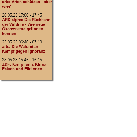
arte: Arten schützen - aber
wie?
26.05.23 17:00 - 17:45
ARD-alpha: Die Rückkehr
der Wildnis - Wie neue
Ökosysteme gelingen
können
23.05.23 06:40 - 07:10
arte: Die Waldretter -
Kampf gegen Ignoranz
28.05.23 15:45 - 16:15
ZDF: Kampf ums Klima -
Fakten und Fiktionen