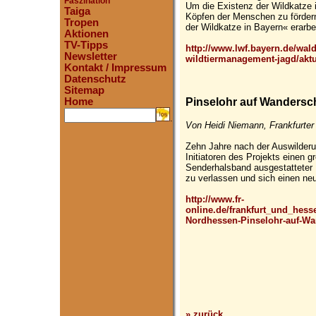
Faszination
Um die Existenz der Wildkatze 
Taiga
Köpfen der Menschen zu fördern
Tropen
der Wildkatze in Bayern« erarbeit
Aktionen
TV-Tipps
http://www.lwf.bayern.de/wald-
Newsletter
wildtiermanagement-jagd/aktu
Kontakt / Impressum
Datenschutz
Sitemap
Home
Pinselohr auf Wandersc
.
Von Heidi Niemann, Frankfurter
Zehn Jahre nach der Auswilderu
Initiatoren des Projekts einen 
Senderhalsband ausgestatteter 
zu verlassen und sich einen neu
http://www.fr-
online.de/frankfurt_und_hess
Nordhessen-Pinselohr-auf-Wa
» zurück