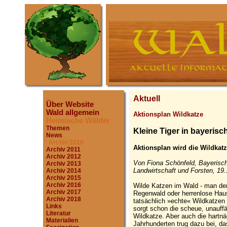
Aktuell
Über Website
Wald allgemein
Aktionsplan Wildkatze
Heimische Wälder
Themen
Kleine Tiger in bayeris
News
Archiv 2010
Aktionsplan wird die Wildkat
Archiv 2011
Archiv 2012
Von Fiona Schönfeld, Bayerisch
Archiv 2013
Landwirtschaft und Forsten, 19.
Archiv 2014
Archiv 2015
Archiv 2016
Wilde Katzen im Wald - man den
Archiv 2017
Regenwald oder herrenlose Hau
Archiv 2018
tatsächlich »echte« Wildkatzen
Links
sorgt schon die scheue, unauff
Literatur
Wildkatze. Aber auch die hartn
Materialien
Jahrhunderten trug dazu bei, d