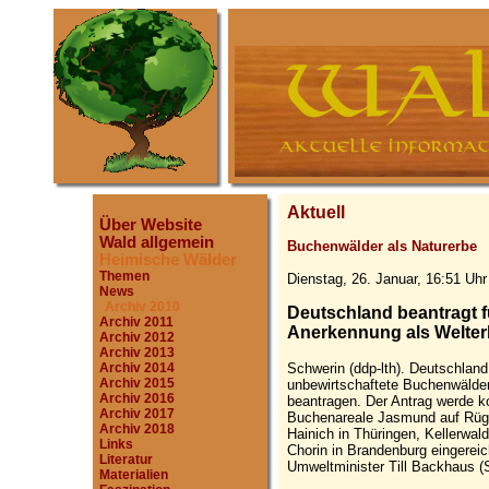
Aktuell
Über Website
Wald allgemein
Buchenwälder als Naturerbe
Heimische Wälder
Themen
Dienstag, 26. Januar, 16:51 Uhr
News
Archiv 2010
Deutschland beantragt 
Archiv 2011
Anerkennung als Welte
Archiv 2012
Archiv 2013
Schwerin (ddp-lth). Deutschland
Archiv 2014
Archiv 2015
unbewirtschaftete Buchenwälder
Archiv 2016
beantragen. Der Antrag werde k
Archiv 2017
Buchenareale Jasmund auf Rüg
Archiv 2018
Hainich in Thüringen, Kellerwa
Links
Chorin in Brandenburg eingerei
Literatur
Umweltminister Till Backhaus (S
Materialien