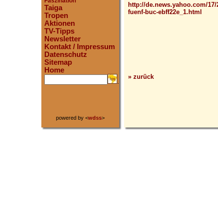
Faszination
http://de.news.yahoo.com/17/
Taiga
fuenf-buc-ebff22e_1.html
Tropen
Aktionen
TV-Tipps
Newsletter
Kontakt / Impressum
Datenschutz
Sitemap
Home
» zurück
.
powered by <
wdss
>