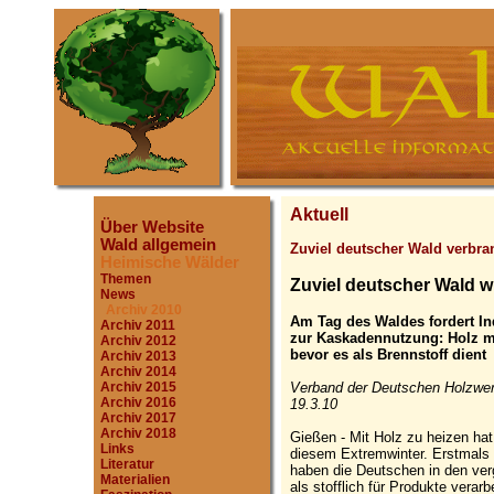
Aktuell
Über Website
Wald allgemein
Zuviel deutscher Wald verbra
Heimische Wälder
Themen
Zuviel deutscher Wald w
News
Archiv 2010
Am Tag des Waldes fordert In
Archiv 2011
zur Kaskadennutzung: Holz mu
Archiv 2012
bevor es als Brennstoff dient
Archiv 2013
Archiv 2014
Verband der Deutschen Holzwerk
Archiv 2015
Archiv 2016
19.3.10
Archiv 2017
Archiv 2018
Gießen - Mit Holz zu heizen hat 
Links
diesem Extremwinter. Erstmals 
Literatur
haben die Deutschen in den ve
Materialien
als stofflich für Produkte verar