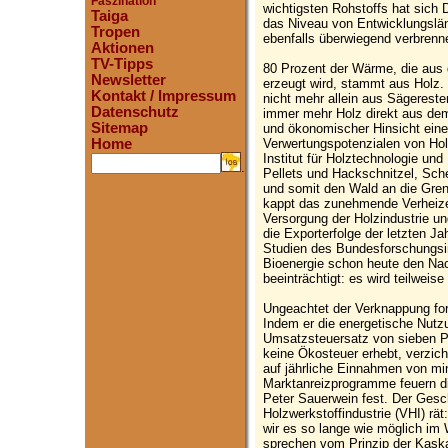
Faszination
wichtigsten Rohstoffs hat sich 
Taiga
das Niveau von Entwicklungsländ
Tropen
ebenfalls überwiegend verbrenn
Aktionen
TV-Tipps
80 Prozent der Wärme, die aus
Newsletter
erzeugt wird, stammt aus Holz. 
Kontakt / Impressum
nicht mehr allein aus Sägereste
Datenschutz
immer mehr Holz direkt aus dem 
Sitemap
und ökonomischer Hinsicht eine
Verwertungspotenzialen von Holz
Home
Institut für Holztechnologie un
.
Pellets und Hackschnitzel, Sche
und somit den Wald an die Gren
kappt das zunehmende Verheize
Versorgung der Holzindustrie un
die Exporterfolge der letzten J
Studien des Bundesforschungsin
Bioenergie schon heute den Na
beeinträchtigt: es wird teilweis
Ungeachtet der Verknappung for
Indem er die energetische Nutz
Umsatzsteuersatz von sieben Pr
keine Ökosteuer erhebt, verzich
auf jährliche Einnahmen von mi
Marktanreizprogramme feuern die
Peter Sauerwein fest. Der Gesc
Holzwerkstoffindustrie (VHI) rät
wir es so lange wie möglich im
sprechen vom Prinzip der Kaska