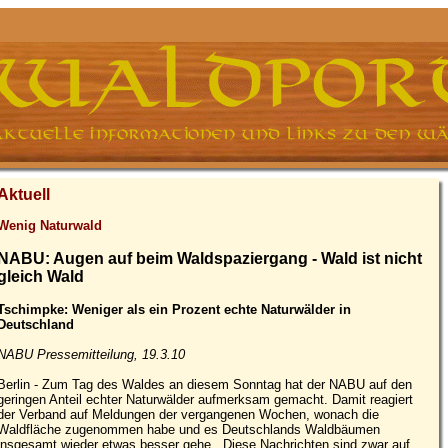
Aktuell
Wenig Naturwald
NABU: Augen auf beim Waldspaziergang - Wald ist nicht
gleich Wald
Tschimpke: Weniger als ein Prozent echte Naturwälder in
Deutschland
NABU Pressemitteilung, 19.3.10
Berlin - Zum Tag des Waldes an diesem Sonntag hat der NABU auf den
geringen Anteil echter Naturwälder aufmerksam gemacht. Damit reagiert
der Verband auf Meldungen der vergangenen Wochen, wonach die
Waldfläche zugenommen habe und es Deutschlands Waldbäumen
insgesamt wieder etwas besser gehe. „Diese Nachrichten sind zwar auf