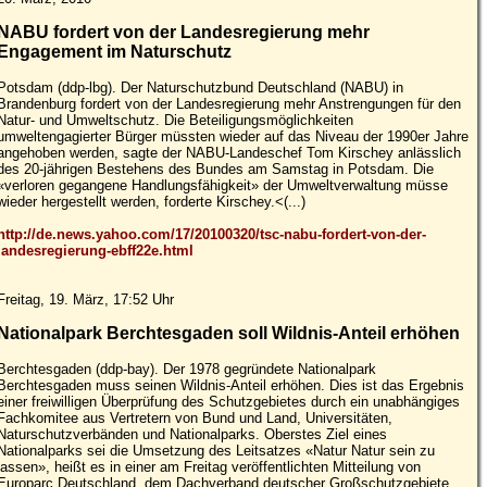
NABU fordert von der Landesregierung mehr
Engagement im Naturschutz
Potsdam (ddp-lbg). Der Naturschutzbund Deutschland (NABU) in
Brandenburg fordert von der Landesregierung mehr Anstrengungen für den
Natur- und Umweltschutz. Die Beteiligungsmöglichkeiten
umweltengagierter Bürger müssten wieder auf das Niveau der 1990er Jahre
angehoben werden, sagte der NABU-Landeschef Tom Kirschey anlässlich
des 20-jährigen Bestehens des Bundes am Samstag in Potsdam. Die
«verloren gegangene Handlungsfähigkeit» der Umweltverwaltung müsse
wieder hergestellt werden, forderte Kirschey.<(...)
http://de.news.yahoo.com/17/20100320/tsc-nabu-fordert-von-der-
landesregierung-ebff22e.html
Freitag, 19. März, 17:52 Uhr
Nationalpark Berchtesgaden soll Wildnis-Anteil erhöhen
Berchtesgaden (ddp-bay). Der 1978 gegründete Nationalpark
Berchtesgaden muss seinen Wildnis-Anteil erhöhen. Dies ist das Ergebnis
einer freiwilligen Überprüfung des Schutzgebietes durch ein unabhängiges
Fachkomitee aus Vertretern von Bund und Land, Universitäten,
Naturschutzverbänden und Nationalparks. Oberstes Ziel eines
Nationalparks sei die Umsetzung des Leitsatzes «Natur Natur sein zu
lassen», heißt es in einer am Freitag veröffentlichten Mitteilung von
Europarc Deutschland, dem Dachverband deutscher Großschutzgebiete.