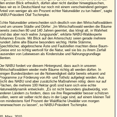
den ersten Blick erfreulich, dürfen aber nicht darüber hinwegtäuschen,
dass wir es in Deutschland nur noch mit einem verschwindend geringen
Anteil von weniger als ein Prozent echter Naturwälder zu tun haben“, sagte
NABU-Präsident Olaf Tschimpke.
Echte Naturwälder unterscheiden sich deutlich von den Wirtschaftswäldern
rund um unsere Städte und Dörfer: „Im Wirtschaftswald werden die Bäume
bereits zwischen 80 und 140 Jahren geerntet, das klingt alt, in Wahrheit
sind das aber noch wahre Jungspunde“, erklärte NABU-Waldexperte
Johannes Enssle. Mit Blick auf den Artenschutz seien gerade mehrere
hundert Jahre alte Bäume besonders wichtig. Hohle Stämme,
Spechtlöcher, abgebrochene Äste und Faulstellen machten diese Baum-
Greise erst so richtig wertvoll für die Natur, weil sie bis zu ihrem Zerfall
tausenden von Lebewesen als Kinderstube und Nahrungsgrundlage
dienten.
Der NABU fordert vor diesem Hintergrund, dass auch in unseren
Wirtschaftswäldern wieder mehr Bäume richtig alt werden dürfen. In
einigen Bundesländern sei die Notwendigkeit dafür bereits erkannt und
Programme zur Förderung von Alt- und Totholz aufgelegt worden. Aus
Sicht des NABU sind aber zusätzliche Maßnahmen nötig: denn nur auf
Flächen, die mehrere 100 Hektar groß sind kann sich eine echte
Naturwalddynamik entwickeln. „Es ist nicht besonders glaubwürdig, von
anderen Ländern zu fordern, dass sie ihre Regenwälder besser schützen
sollen, wenn wir selber nicht dazu in der Lage sind, auf einem kleinen Teil
von mindestens fünf Prozent der Waldfläche Urwälder von morgen
heranwachsen zu lassen“, so NABU-Präsident Tschimpke.
20. März, 2010