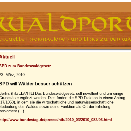
Aktuell
SPD zum Bundeswaldgesetz
23. März, 2010
SPD will Wälder besser schützen
Berlin: (hib/ELA/HIL) Das Bundeswaldgesetz soll novelliert und um einige
Grundsätze ergänzt werden. Dies fordert die SPD-Fraktion in einem Antrag
(17/1050), in dem sie die wirtschaftliche und naturwissenschaftliche
Bedeutung des Waldes sowie seine Funktion als Ort der Erholung
hervorhebt.(...)
http://www.bundestag.de/presse/hib/2010_03/2010_082/06.html