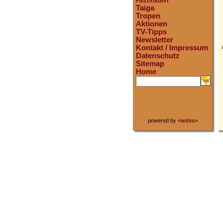
Faszination
Taiga
Tropen
Aktionen
TV-Tipps
Newsletter
Kontakt / Impressum
Datenschutz
Sitemap
Home
.
powered by <
wdss
>