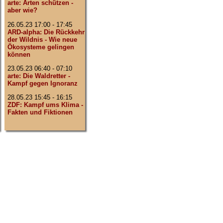
arte: Arten schützen -
aber wie?
26.05.23 17:00 - 17:45
ARD-alpha: Die Rückkehr
der Wildnis - Wie neue
Ökosysteme gelingen
können
23.05.23 06:40 - 07:10
arte: Die Waldretter -
Kampf gegen Ignoranz
28.05.23 15:45 - 16:15
ZDF: Kampf ums Klima -
Fakten und Fiktionen