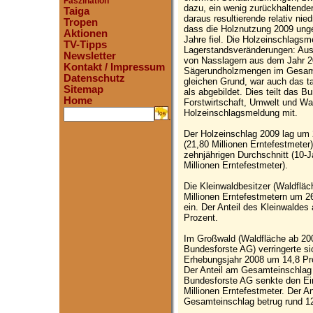
Faszination
dazu, ein wenig zurückhaltender
Taiga
daraus resultierende relativ nie
Tropen
dass die Holznutzung 2009 unge
Aktionen
Jahre fiel. Die Holzeinschlagsm
TV-Tipps
Lagerstandsveränderungen: Aus
Newsletter
von Nasslagern aus dem Jahr 2
Kontakt / Impressum
Sägerundholzmengen im Gesamt
Datenschutz
gleichen Grund, war auch das t
Sitemap
als abgebildet. Dies teilt das 
Home
Forstwirtschaft, Umwelt und Was
Holzeinschlagsmeldung mit.
.
Der Holzeinschlag 2009 lag um 
(21,80 Millionen Erntefestmete
zehnjährigen Durchschnitt (10-
Millionen Erntefestmeter).
Die Kleinwaldbesitzer (Waldfläc
Millionen Erntefestmetern um 2
ein. Der Anteil des Kleinwalde
Prozent.
Im Großwald (Waldfläche ab 200
Bundesforste AG) verringerte 
Erhebungsjahr 2008 um 14,8 Pro
Der Anteil am Gesamteinschlag 
Bundesforste AG senkte den Ei
Millionen Erntefestmeter. Der A
Gesamteinschlag betrug rund 1