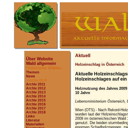
Aktuell
Über Website
Wald allgemein
Holzeinschlag in Österreich
Heimische Wälder
Themen
Aktuelle Holzeinschlag
News
Holzeinschlages auf ein
Archiv 2010
Archiv 2011
Holznutzung des Jahres 2009 l
Archiv 2012
Archiv 2013
10 Jahre
Archiv 2014
Archiv 2015
Lebensministerium Österreich, 
Archiv 2016
Archiv 2017
Wien (OTS) - Nach Rekord-Holz
Archiv 2018
wurden laut der Holzeinschlag
Links
2009 im österreichischen Wald 
Literatur
genutzt. Die beiden sturmbedin
Materialien
enormen Schadholzmengen, zwa