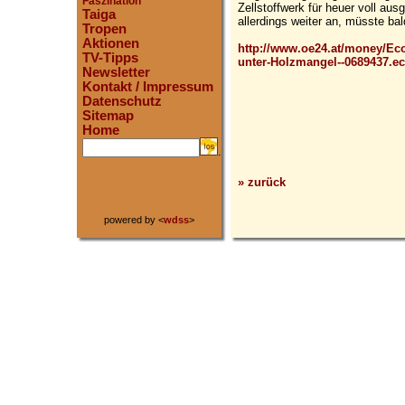
Faszination
Zellstoffwerk für heuer voll aus
Taiga
allerdings weiter an, müsste bal
Tropen
Aktionen
http://www.oe24.at/money/Eco
TV-Tipps
unter-Holzmangel--0689437.e
Newsletter
Kontakt / Impressum
Datenschutz
Sitemap
Home
.
» zurück
powered by <
wdss
>