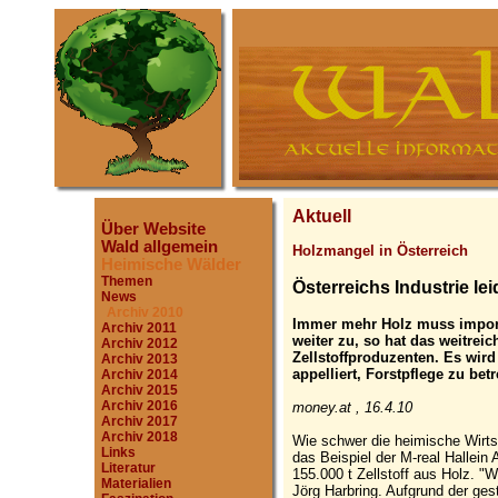
Aktuell
Über Website
Wald allgemein
Holzmangel in Österreich
Heimische Wälder
Themen
Österreichs Industrie le
News
Archiv 2010
Immer mehr Holz muss importi
Archiv 2011
weiter zu, so hat das weitre
Archiv 2012
Zellstoffproduzenten. Es wir
Archiv 2013
appelliert, Forstpflege zu bet
Archiv 2014
Archiv 2015
Archiv 2016
money.at , 16.4.10
Archiv 2017
Archiv 2018
Wie schwer die heimische Wirts
Links
das Beispiel der M-real Hallei
Literatur
155.000 t Zellstoff aus Holz. "W
Materialien
Jörg Harbring. Aufgrund der ges