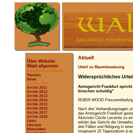
Aktuell
Über Website
Wald allgemein
Urteil zu Baumbesetzung
Heimische Wälder
Themen
Widersprüchliches Urtei
News
Archiv 2010
Amtsgericht Frankfurt spricht
Archiv 2011
bisschen schuldig“
Archiv 2012
Archiv 2013
ROBIN WOOD Pressemitteilung
Archiv 2014
Archiv 2015
Archiv 2016
Nach drei Verhandlungstagen u
Archiv 2017
das Amtsgericht Frankfurt ge
Archiv 2018
Aktivistin Cécile Lecomte zu ein
Links
erklärt das Gericht die Umwelt
Literatur
drei Fällen und Nötigung in eine
Materialien
insgesamt 15 Tagessätzen à ac