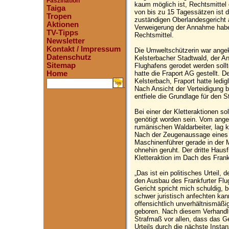
Faszination
kaum möglich ist, Rechtsmittel
Taiga
von bis zu 15 Tagessätzen ist 
Tropen
zuständigen Oberlandesgericht
Aktionen
Verweigerung der Annahme habe
TV-Tipps
Rechtsmittel.
Newsletter
Kontakt / Impressum
Die Umweltschützerin war angek
Datenschutz
Kelsterbacher Stadtwald, der A
Sitemap
Flughafens gerodet werden soll
hatte die Fraport AG gestellt. D
Home
Kelsterbach, Fraport hatte ledig
.
Nach Ansicht der Verteidigung b
entfiele die Grundlage für den S
Bei einer der Kletteraktionen s
genötigt worden sein. Vom ange
rumänischen Waldarbeiter, lag 
Nach der Zeugenaussage eines P
Maschinenführer gerade in der 
ohnehin geruht. Der dritte Haus
Kletteraktion im Dach des Fran
„Das ist ein politisches Urteil,
den Ausbau des Frankfurter Flu
Gericht spricht mich schuldig, b
schwer juristisch anfechten ka
offensichtlich unverhältnismäßi
geboren. Nach diesem Verhandlu
Strafmaß vor allen, dass das Ge
Urteils durch die nächste Insta