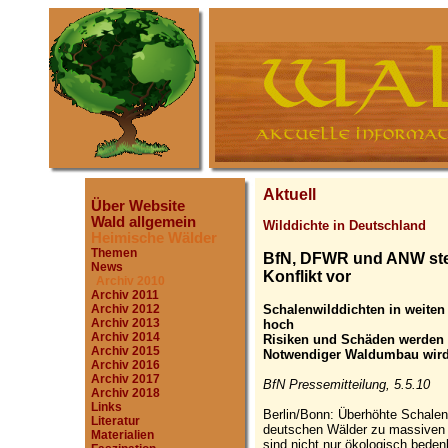
Aktuell
Über Website
Wald allgemein
Wilddichte in Deutschland
Heimische Wälder
Themen
BfN, DFWR und ANW stel
News
Konflikt vor
Archiv 2010
Archiv 2011
Schalenwilddichten in weiten
Archiv 2012
Archiv 2013
hoch
Archiv 2014
Risiken und Schäden werden 
Archiv 2015
Notwendiger Waldumbau wird
Archiv 2016
Archiv 2017
BfN Pressemitteilung, 5.5.10
Archiv 2018
Links
Berlin/Bonn: Überhöhte Schalenw
Literatur
deutschen Wälder zu massiven 
Materialien
sind nicht nur ökologisch beden