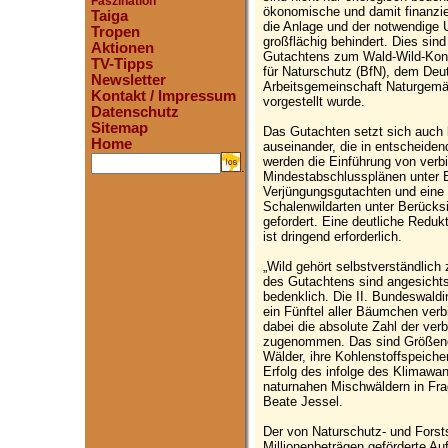
Faszination
ökonomische und damit finanzie
Taiga
die Anlage und der notwendige
Tropen
großflächig behindert. Dies sin
Aktionen
Gutachtens zum Wald-Wild-Konf
TV-Tipps
für Naturschutz (BfN), dem Deu
Newsletter
Arbeitsgemeinschaft Naturgemä
Kontakt / Impressum
vorgestellt wurde.
Datenschutz
Sitemap
Das Gutachten setzt sich auch 
Home
auseinander, die in entscheide
werden die Einführung von verbi
.
Mindestabschlussplänen unter E
Verjüngungsgutachten und eine 
Schalenwildarten unter Berücksi
gefordert. Eine deutliche Reduk
ist dringend erforderlich.
„Wild gehört selbstverständlic
des Gutachtens sind angesich
bedenklich. Die II. Bundeswald
ein Fünftel aller Bäumchen verb
dabei die absolute Zahl der ve
zugenommen. Das sind Größenord
Wälder, ihre Kohlenstoffspeich
Erfolg des infolge des Klimawa
naturnahen Mischwäldern in Frag
Beate Jessel.
Der von Naturschutz- und Forsts
Millionenbeträgen geförderte A