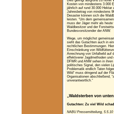
Dies gelingt aufgrund zu hoher 
Kosten von mindestens 3.000 Eu
jährlich auf rund 30.000 Hektar
Jahresbetrag von mindestens 9
Desaster können sich die Waldb
leisten. “Um dem gemeinsamen 
muss der Jäger mehr als heute 
Waldbesitzer und der Forstwirts
Bundesvorsitzender der ANW.
Wege, um möglichst gemeinsam 
sieht das Gutachten auch in ein
rechtlichen Bestimmungen. Hier
Einschränkung von Wildfütterung
Anrechnung von Unfallwild auf 
effektiverer Jagdmethoden und 
DFWR und ANW sehen in ihren 
politisches Signal, den vielen 
Problematik endlich Taten folg
Wild“ muss dringend auf der Flä
Organisationen abschließend, “
unverantwortlich.“
„Waldsterben von unte
Gutachten: Zu viel Wild scha
NABU Pressemitteilung, 5.5.10