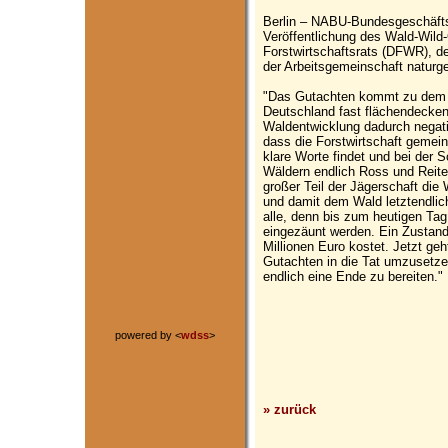
Berlin – NABU-Bundesgeschäftsfü
Veröffentlichung des Wald-Wil
Forstwirtschaftsrats (DFWR), d
der Arbeitsgemeinschaft natur
"Das Gutachten kommt zu dem E
Deutschland fast flächendecken
Waldentwicklung dadurch negati
dass die Forstwirtschaft gemei
klare Worte findet und bei der 
Wäldern endlich Ross und Reite
großer Teil der Jägerschaft die
und damit dem Wald letztendlich
alle, denn bis zum heutigen Ta
eingezäunt werden. Ein Zustand,
Millionen Euro kostet. Jetzt ge
Gutachten in die Tat umzusetze
endlich eine Ende zu bereiten."
powered by <
wdss
>
» zurück