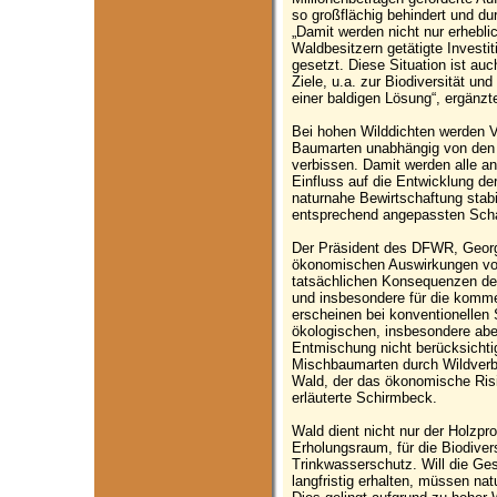
so großflächig behindert und d
„Damit werden nicht nur erhebli
Waldbesitzern getätigte Investi
gesetzt. Diese Situation ist auc
Ziele, u.a. zur Biodiversität u
einer baldigen Lösung“, ergänzt
Bei hohen Wilddichten werden V
Baumarten unabhängig von den j
verbissen. Damit werden alle an
Einfluss auf die Entwicklung de
naturnahe Bewirtschaftung stabi
entsprechend angepassten Schal
Der Präsident des DFWR, Georg
ökonomischen Auswirkungen von
tatsächlichen Konsequenzen der
und insbesondere für die komm
erscheinen bei konventionellen
ökologischen, insbesondere abe
Entmischung nicht berücksichti
Mischbaumarten durch Wildverb
Wald, der das ökonomische Risik
erläuterte Schirmbeck.
Wald dient nicht nur der Holzpr
Erholungsraum, für die Biodiver
Trinkwasserschutz. Will die Ges
langfristig erhalten, müssen n