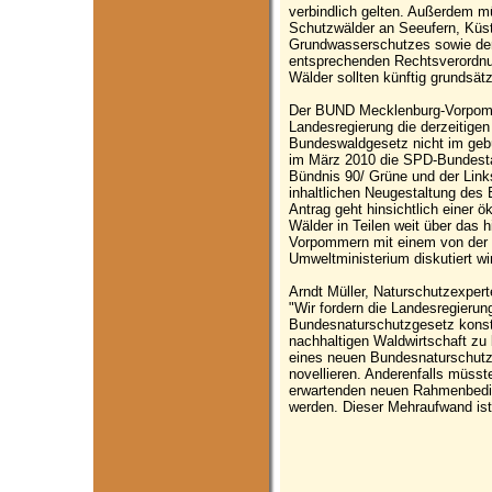
verbindlich gelten. Außerdem m
Schutzwälder an Seeufern, Küs
Grundwasserschutzes sowie der
entsprechenden Rechtsverordn
Wälder sollten künftig grundsätz
Der BUND Mecklenburg-Vorpomme
Landesregierung die derzeitig
Bundeswaldgesetz nicht im geb
im März 2010 die SPD-Bundesta
Bündnis 90/ Grüne und der Link
inhaltlichen Neugestaltung des
Antrag geht hinsichtlich einer 
Wälder in Teilen weit über das
Vorpommern mit einem von der 
Umweltministerium diskutiert wi
Arndt Müller, Naturschutzexpe
"Wir fordern die Landesregieru
Bundesnaturschutzgesetz konstr
nachhaltigen Waldwirtschaft zu
eines neuen Bundesnaturschut
novellieren. Anderenfalls müss
erwartenden neuen Rahmenbedi
werden. Dieser Mehraufwand ist