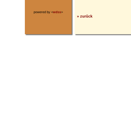
powered by <
wdss
>
» zurück