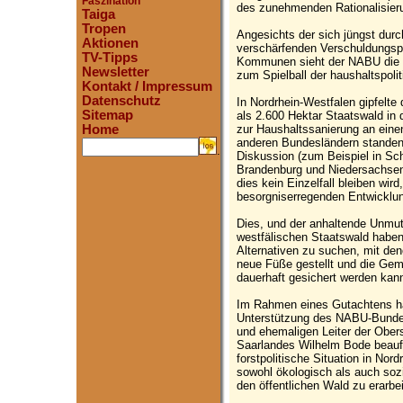
Faszination
des zunehmenden Rationalisieru
Taiga
Tropen
Angesichts der sich jüngst durc
Aktionen
verschärfenden Verschuldungsp
TV-Tipps
Kommunen sieht der NABU die G
Newsletter
zum Spielball der haushaltspol
Kontakt / Impressum
Datenschutz
In Nordrhein-Westfalen gipfelte
Sitemap
als 2.600 Hektar Staatswald in d
zur Haushaltssanierung an eine
Home
anderen Bundesländern standen d
.
Diskussion (zum Beispiel in Sc
Brandenburg und Niedersachsen
dies kein Einzelfall bleiben wir
besorgniserregenden Entwicklung
Dies, und der anhaltende Unmut 
westfälischen Staatswald hab
Alternativen zu suchen, mit den
neue Füße gestellt und die Gem
dauerhaft gesichert werden kan
Im Rahmen eines Gutachtens 
Unterstützung des NABU-Bundes
und ehemaligen Leiter der Ober
Saarlandes Wilhelm Bode beauftr
forstpolitische Situation in No
sowohl ökologisch als auch soz
den öffentlichen Wald zu erarbei