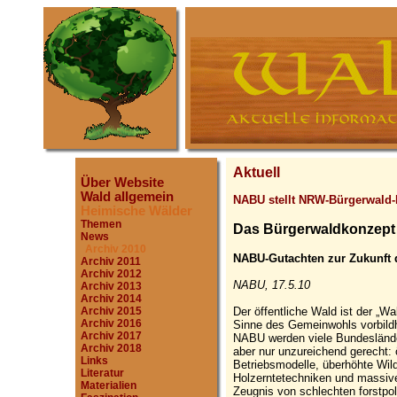
Aktuell
Über Website
Wald allgemein
NABU stellt NRW-Bürgerwald-
Heimische Wälder
Themen
Das Bürgerwaldkonzept
News
Archiv 2010
NABU-Gutachten zur Zukunft
Archiv 2011
Archiv 2012
NABU, 17.5.10
Archiv 2013
Archiv 2014
Der öffentliche Wald ist der „Wa
Archiv 2015
Archiv 2016
Sinne des Gemeinwohls vorbildh
Archiv 2017
NABU werden viele Bundeslände
Archiv 2018
aber nur unzureichend gerecht:
Links
Betriebsmodelle, überhöhte Wil
Literatur
Holzerntetechniken und massive
Materialien
Zeugnis von schlechten forstp