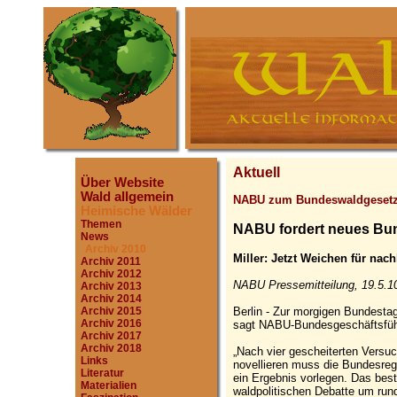
Aktuell
Über Website
Wald allgemein
NABU zum Bundeswaldgeset
Heimische Wälder
Themen
NABU fordert neues Bu
News
Archiv 2010
Miller: Jetzt Weichen für nach
Archiv 2011
Archiv 2012
NABU Pressemitteilung, 19.5.1
Archiv 2013
Archiv 2014
Berlin - Zur morgigen Bundest
Archiv 2015
Archiv 2016
sagt NABU-Bundesgeschäftsführe
Archiv 2017
Archiv 2018
„Nach vier gescheiterten Vers
Links
novellieren muss die Bundesregi
Literatur
ein Ergebnis vorlegen. Das bes
Materialien
waldpolitischen Debatte um rund