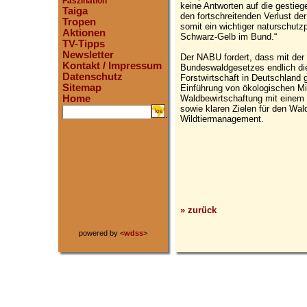
Faszination
keine Antworten auf die gestie
Taiga
den fortschreitenden Verlust de
Tropen
somit ein wichtiger naturschutzpo
Aktionen
Schwarz-Gelb im Bund.“
TV-Tipps
Newsletter
Der NABU fordert, dass mit der 
Kontakt / Impressum
Bundeswaldgesetzes endlich die
Datenschutz
Forstwirtschaft in Deutschland 
Sitemap
Einführung von ökologischen Mi
Waldbewirtschaftung mit einem 
Home
sowie klaren Zielen für den Wa
.
Wildtiermanagement.
» zurück
powered by <
wdss
>