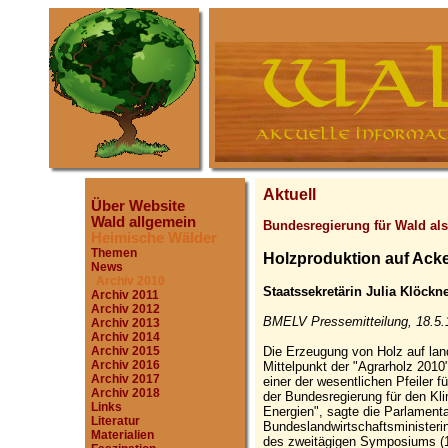
Aktuell
Über Website
Wald allgemein
Bundesregierung für Wald als
Heimische Wälder
Themen
Holzproduktion auf Ack
News
Archiv 2010
Staatssekretärin Julia Klöck
Archiv 2011
Archiv 2012
BMELV Pressemitteilung, 18.5.
Archiv 2013
Archiv 2014
Die Erzeugung von Holz auf land
Archiv 2015
Archiv 2016
Mittelpunkt der "Agrarholz 2010
Archiv 2017
einer der wesentlichen Pfeiler fü
Archiv 2018
der Bundesregierung für den Kl
Links
Energien", sagte die Parlamenta
Literatur
Bundeslandwirtschaftsministerin
Materialien
des zweitägigen Symposiums (18