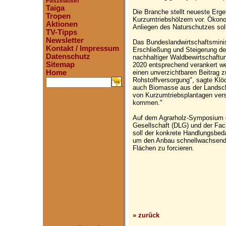
Faszination
Taiga
Die Branche stellt neueste Erg
Tropen
Kurzumtriebshölzern vor. Ökono
Aktionen
Anliegen des Naturschutzes soll
TV-Tipps
Newsletter
Das Bundeslandwirtschaftsminist
Kontakt / Impressum
Erschließung und Steigerung d
Datenschutz
nachhaltiger Waldbewirtschaftun
Sitemap
2020 entsprechend verankert we
einen unverzichtbaren Beitrag z
Home
Rohstoffversorgung", sagte Klö
.
auch Biomasse aus der Landsch
von Kurzumtriebsplantagen ver
kommen."
Auf dem Agrarholz-Symposium d
Gesellschaft (DLG) und der Fa
soll der konkrete Handlungsbeda
um den Anbau schnellwachsende
Flächen zu forcieren.
» zurück