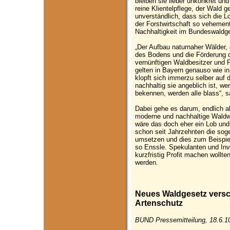
bleiben sie lieber unkonkret und 
reine Klientelpflege, der Wald 
unverständlich, dass sich die 
der Forstwirtschaft so vehemen
Nachhaltigkeit im Bundeswaldge
„Der Aufbau naturnaher Wälder, 
des Bodens und die Förderung de
vernünftigen Waldbesitzer und F
gelten in Bayern genauso wie in
klopft sich immerzu selber auf 
nachhaltig sie angeblich ist, w
bekennen, werden alle blass“,
Dabei gehe es darum, endlich al
moderne und nachhaltige Waldwi
wäre das doch eher ein Lob und e
schon seit Jahrzehnten die sog
umsetzen und dies zum Beispiel 
so Enssle. Spekulanten und Inv
kurzfristig Profit machen wollte
werden.
Neues Waldgesetz versc
Artenschutz
BUND Pressemitteilung, 18.6.1