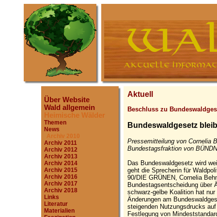
Aktuell
Über Website
Wald allgemein
Beschluss zu Bundeswaldges
Heimische Wälder
Themen
Bundeswaldgesetz bleib
News
Archiv 2010
Pressemitteilung von Cornelia B
Archiv 2011
Bundestagsfraktion von BÜND
Archiv 2012
Archiv 2013
Das Bundeswaldgesetz wird wei
Archiv 2014
geht die Sprecherin für Waldpo
Archiv 2015
Archiv 2016
90/DIE GRÜNEN, Cornelia Behm
Archiv 2017
Bundestagsentscheidung über 
Archiv 2018
schwarz-gelbe Koalition hat nur 
Links
Änderungen am Bundeswaldges
Literatur
steigenden Nutzungsdrucks auf 
Materialien
Festlegung von Mindeststandards