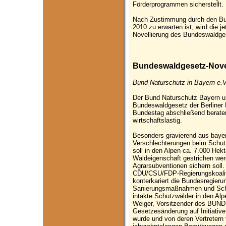
Förderprogrammen sicherstellt.
Nach Zustimmung durch den Bund
2010 zu erwarten ist, wird die
Novellierung des Bundeswaldgese
Bundeswaldgesetz-Novell
Bund Naturschutz in Bayern e.V
Der Bund Naturschutz Bayern u
Bundeswaldgesetz der Berliner R
Bundestag abschließend berate
wirtschaftslastig.
Besonders gravierend aus bayeri
Verschlechterungen beim Schut
soll in den Alpen ca. 7.000 Hek
Waldeigenschaft gestrichen we
Agrarsubventionen sichern soll. „
CDU/CSU/FDP-Regierungskoaliti
konterkariert die Bundesregieru
Sanierungsmaßnahmen und Sch
intakte Schutzwälder in den Alp
Weiger, Vorsitzender des BUND 
Gesetzesänderung auf Initiativ
wurde und von deren Vertretern 