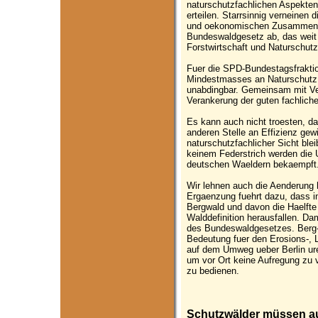
naturschutzfachlichen Aspekte
erteilen. Starrsinnig verneinen 
und oekonomischen Zusammenha
Bundeswaldgesetz ab, das weit 
Forstwirtschaft und Naturschutz
Fuer die SPD-Bundestagsfraktion
Mindestmasses an Naturschutz
unabdingbar. Gemeinsam mit Verb
Verankerung der guten fachlich
Es kann auch nicht troesten, d
anderen Stelle an Effizienz gew
naturschutzfachlicher Sicht ble
keinem Federstrich werden die 
deutschen Waeldern bekaempft
Wir lehnen auch die Aenderung h
Ergaenzung fuehrt dazu, dass i
Bergwald und davon die Haelft
Walddefinition herausfallen. Da
des Bundeswaldgesetzes. Berg-
Bedeutung fuer den Erosions-, 
auf dem Umweg ueber Berlin urei
um vor Ort keine Aufregung zu 
zu bedienen.
Schutzwälder müssen au