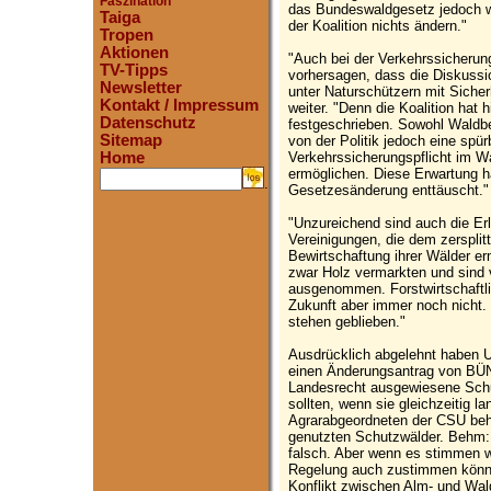
Faszination
das Bundeswaldgesetz jedoch we
Taiga
der Koalition nichts ändern."
Tropen
Aktionen
"Auch bei der Verkehrssicherungs
TV-Tipps
vorhersagen, dass die Diskussi
Newsletter
unter Naturschützern mit Siche
Kontakt / Impressum
weiter. "Denn die Koalition hat 
Datenschutz
festgeschrieben. Sowohl Waldbe
Sitemap
von der Politik jedoch eine spü
Verkehrssicherungspflicht im W
Home
ermöglichen. Diese Erwartung ha
.
Gesetzesänderung enttäuscht."
"Unzureichend sind auch die Erle
Vereinigungen, die dem zersplitt
Bewirtschaftung ihrer Wälder er
zwar Holz vermarkten und sind
ausgenommen. Forstwirtschaftl
Zukunft aber immer noch nicht. D
stehen geblieben."
Ausdrücklich abgelehnt haben 
einen Änderungsantrag von B
Landesrecht ausgewiesene Schu
sollten, wenn sie gleichzeitig l
Agrarabgeordneten der CSU beha
genutzten Schutzwälder. Behm: 
falsch. Aber wenn es stimmen wü
Regelung auch zustimmen könne
Konflikt zwischen Alm- und Wal