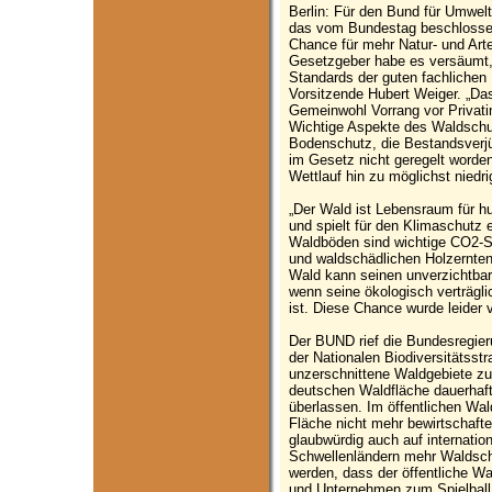
Berlin: Für den Bund für Umwel
das vom Bundestag beschlosse
Chance für mehr Natur- und Art
Gesetzgeber habe es versäumt, 
Standards der guten fachlichen
Vorsitzende Hubert Weiger. „Da
Gemeinwohl Vorrang vor Privati
Wichtige Aspekte des Waldschu
Bodenschutz, die Bestandsverj
im Gesetz nicht geregelt worde
Wettlauf hin zu möglichst nied
„Der Wald ist Lebensraum für h
und spielt für den Klimaschutz
Waldböden sind wichtige CO2-S
und waldschädlichen Holzernten
Wald kann seinen unverzichtbar
wenn seine ökologisch verträgli
ist. Diese Chance wurde leider 
Der BUND rief die Bundesregieru
der Nationalen Biodiversitätss
unzerschnittene Waldgebiete zu
deutschen Waldfläche dauerhaft
überlassen. Im öffentlichen Wal
Fläche nicht mehr bewirtschaft
glaubwürdig auch auf internati
Schwellenländern mehr Waldsch
werden, dass der öffentliche W
und Unternehmen zum Spielball 