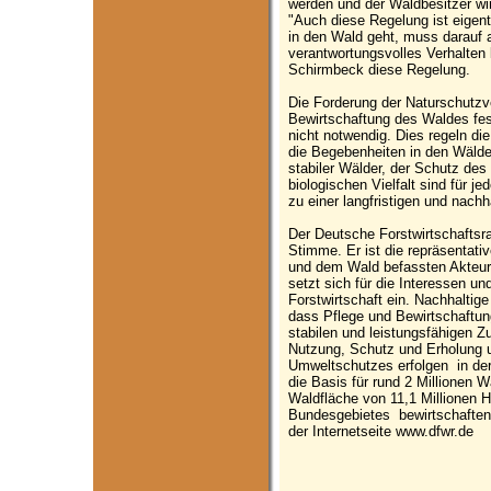
werden und der Waldbesitzer wird
"Auch diese Regelung ist eigent
in den Wald geht, muss darauf 
verantwortungsvolles Verhalten 
Schirmbeck diese Regelung.
Die Forderung der Naturschutzv
Bewirtschaftung des Waldes fes
nicht notwendig. Dies regeln die
die Begebenheiten in den Wälde
stabiler Wälder, der Schutz de
biologischen Vielfalt sind für j
zu einer langfristigen und nach
Der Deutsche Forstwirtschaftsra
Stimme. Er ist die repräsentativ
und dem Wald befassten Akteur
setzt sich für die Interessen u
Forstwirtschaft ein. Nachhaltig
dass Pflege und Bewirtschaftun
stabilen und leistungsfähigen Zu
Nutzung, Schutz und Erholung u
Umweltschutzes erfolgen ­ in de
die Basis für rund 2 Millionen W
Waldfläche von 11,1 Millionen 
Bundesgebietes ­ bewirtschaften
der Internetseite www.dfwr.de