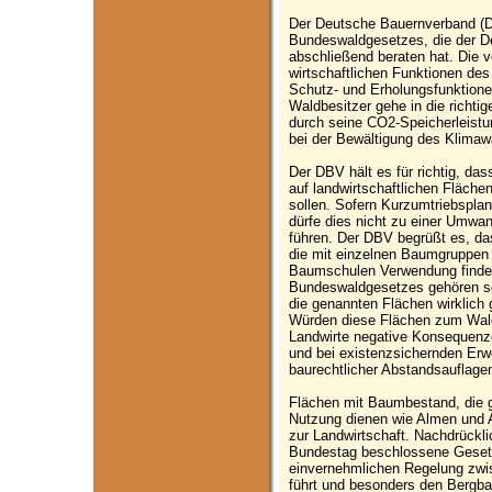
Der Deutsche Bauernverband (D
Bundeswaldgesetzes, die der D
abschließend beraten hat. Die
wirtschaftlichen Funktionen de
Schutz- und Erholungsfunktione
Waldbesitzer gehe in die rich
durch seine CO2-Speicherleistu
bei der Bewältigung des Klimaw
Der DBV hält es für richtig, da
auf landwirtschaftlichen Fläche
sollen. Sofern Kurzumtriebsplan
dürfe dies nicht zu einer Umwan
führen. Der DBV begrüßt es, das
die mit einzelnen Baumgruppen 
Baumschulen Verwendung finden
Bundeswaldgesetzes gehören so
die genannten Flächen wirklich 
Würden diese Flächen zum Wald 
Landwirte negative Konsequenze
und bei existenzsichernden Erwe
baurechtlicher Abstandsauflage
Flächen mit Baumbestand, die gl
Nutzung dienen wie Almen und A
zur Landwirtschaft. Nachdrückl
Bundestag beschlossene Gesetze
einvernehmlichen Regelung zwis
führt und besonders den Bergbau