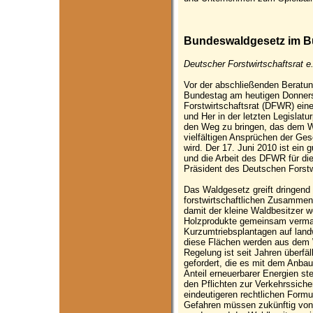
Bundeswaldgesetz im B
Deutscher Forstwirtschaftsrat e
Vor der abschließenden Beratu
Bundestag am heutigen Donners
Forstwirtschaftsrat (DFWR) ein
und Her in der letzten Legislatu
den Weg zu bringen, das dem W
vielfältigen Ansprüchen der Ge
wird. Der 17. Juni 2010 ist ein 
und die Arbeit des DFWR für die
Präsident des Deutschen Forst
Das Waldgesetz greift dringend
forstwirtschaftlichen Zusamme
damit der kleine Waldbesitzer w
Holzprodukte gemeinsam vermar
Kurzumtriebsplantagen auf landw
diese Flächen werden aus dem
Regelung ist seit Jahren überfäl
gefordert, die es mit dem Anb
Anteil erneuerbarer Energien st
den Pflichten zur Verkehrssich
eindeutigeren rechtlichen Formu
Gefahren müssen zukünftig von