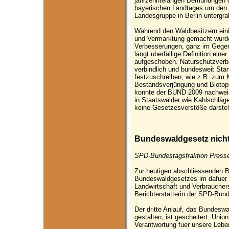
jahrzehntelangen Bemühungen d
bayerischen Landtages um den 
Landesgruppe in Berlin untergra
Während den Waldbesitzern ein
und Vermarktung gemacht wurden
Verbesserungen, ganz im Gegent
längt überfällige Definition ein
aufgeschoben. Naturschutzverbä
verbindlich und bundesweit Sta
festzuschreiben, wie z.B. zum 
Bestandsverjüngung und Bioto
konnte der BUND 2009 nachweis
in Staatswälder wie Kahlschlä
keine Gesetzesverstöße darstel
Bundeswaldgesetz nicht 
SPD-Bundestagsfraktion Pressem
Zur heutigen abschliessenden B
Bundeswaldgesetzes im dafuer 
Landwirtschaft und Verbrauchers
Berichterstatterin der SPD-Bund
Der dritte Anlauf, das Bundesw
gestalten, ist gescheitert. Unio
Verantwortung fuer unsere Lebe