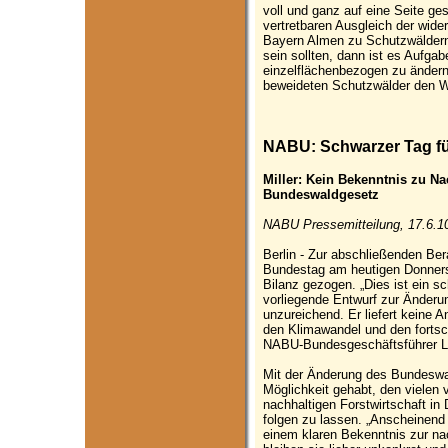
voll und ganz auf eine Seite ges
vertretbaren Ausgleich der wid
Bayern Almen zu Schutzwäldern 
sein sollten, dann ist es Aufga
einzelflächenbezogen zu ändern,
beweideten Schutzwälder den W
NABU: Schwarzer Tag fü
Miller: Kein Bekenntnis zu Na
Bundeswaldgesetz
NABU Pressemitteilung, 17.6.1
Berlin - Zur abschließenden Be
Bundestag am heutigen Donners
Bilanz gezogen. „Dies ist ein s
vorliegende Entwurf zur Änderu
unzureichend. Er liefert keine 
den Klimawandel und den fortschr
NABU-Bundesgeschäftsführer Lei
Mit der Änderung des Bundeswa
Möglichkeit gehabt, den vielen 
nachhaltigen Forstwirtschaft in
folgen zu lassen. „Anscheinend 
einem klaren Bekenntnis zur nac