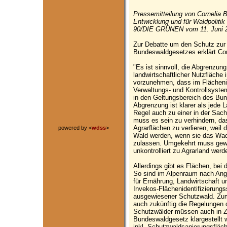
Pressemitteilung von Cornelia 
Entwicklung und für Waldpoliti
90/DIE GRÜNEN vom 11. Juni 
Zur Debatte um den Schutz zur
Bundeswaldgesetzes erklärt Cor
"Es ist sinnvoll, die Abgrenzu
landwirtschaftlicher Nutzfläch
vorzunehmen, dass im Flächenid
Verwaltungs- und Kontrollsystem
in den Geltungsbereich des Bun
Abgrenzung ist klarer als jede L
Regel auch zu einer in der Sac
muss es sein zu verhindern, da
Agrarflächen zu verlieren, weil 
powered by <
wdss
>
Wald werden, wenn sie das Wa
zulassen. Umgekehrt muss gewäh
unkontrolliert zu Agrarland werd
Allerdings gibt es Flächen, bei
So sind im Alpenraum nach Ang
für Ernährung, Landwirtschaft 
Invekos-Flächenidentifizierung
ausgewiesener Schutzwald. Zum
auch zukünftig die Regelungen 
Schutzwälder müssen auch in Z
Bundeswaldgesetz klargestellt
inkl. Schutzwaldsanierungsflä