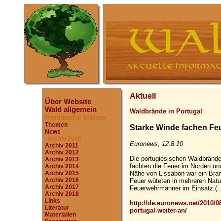
Aktuell
Über Website
Wald allgemein
Waldbrände in Portugal
Heimische Wälder
Themen
Starke Winde fachen Feu
News
Archiv 2010
Euronews, 12.8.10
Archiv 2011
Archiv 2012
Die portugiesischen Waldbränd
Archiv 2013
fachten die Feuer im Norden un
Archiv 2014
Nähe von Lissabon war ein Brand
Archiv 2015
Archiv 2016
Feuer wüteten in mehreren Nat
Archiv 2017
Feuerwehrmänner im Einsatz.(..
Archiv 2018
Links
http://de.euronews.net/2010/08
Literatur
portugal-weiter-an/
Materialien