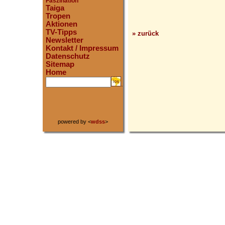
Faszination
Taiga
Tropen
Aktionen
TV-Tipps
» zurück
Newsletter
Kontakt / Impressum
Datenschutz
Sitemap
Home
.
powered by <
wdss
>