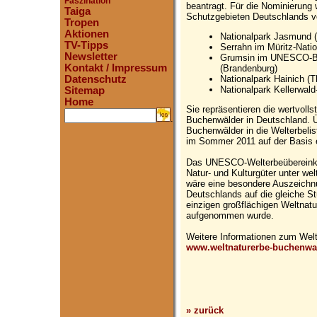
Faszination
beantragt. Für die Nominierung
Taiga
Schutzgebieten Deutschlands v
Tropen
Aktionen
Nationalpark Jasmund 
TV-Tipps
Serrahn im Müritz-Nati
Newsletter
Grumsin im UNESCO-Bio
Kontakt / Impressum
(Brandenburg)
Nationalpark Hainich (T
Datenschutz
Nationalpark Kellerwal
Sitemap
Home
Sie repräsentieren die wertvolls
.
Buchenwälder in Deutschland. 
Buchenwälder in die Welterbel
im Sommer 2011 auf der Basis 
Das UNESCO-Welterbeübereinko
Natur- und Kulturgüter unter we
wäre eine besondere Auszeichn
Deutschlands auf die gleiche St
einzigen großflächigen Weltnat
aufgenommen wurde.
Weitere Informationen zum Welt
www.weltnaturerbe-buchenwa
» zurück