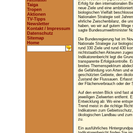
Faszination
Erfolg für den internationalen Bi
Taiga
neue Ziele und eine ambitioniert
Tropen
biologischen Vielfalt beschlosse
Aktionen
Nationalen Strategie seit Jahren
TV-Tipps
ehrliche Zwischenbilanz, die un
Newsletter
haben, wo wir auf gutem Wege 
Kontakt / Impressum
sagte Bundesumweltminister No
Datenschutz
Sitemap
Die Bundesregierung hat im Nov
Home
Nationale Strategie zur biologis
rund 330 Ziele und rund 430 ko
.
nichtstaatlichen Akteuren zugeo
Indikatorenbericht legt die Grun
transparente Erfolgskontrolle. Er
breites Themenspektrum abdecke
die Gefährdung von Arten und e
geschützten Gebiete, den ökol
Zustand der Flussauen. Erfasst
der Flächenverbrauch oder der S
Auf den ersten Blick sind fast a
jeweiligen Zielwerten entfernt. 
Entwicklung ab: Wo eine entspr
Trend meist in die richtige Richt
Indikatoren zum Gebietsschutz
ökologischen Landbau und zum 
zu.
Ein ausführliches Hintergrundpa
Indikatorenbericht finden Sie im