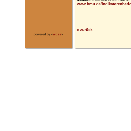
www.bmu.de/Indikatorenberi
» zurück
powered by <
wdss
>