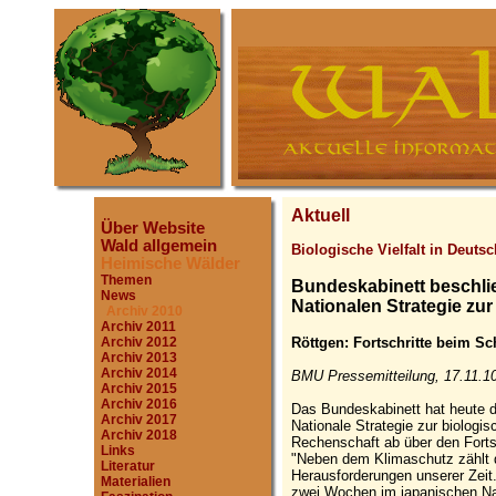
Aktuell
Über Website
Wald allgemein
Biologische Vielfalt in Deuts
Heimische Wälder
Themen
Bundeskabinett beschlie
News
Nationalen Strategie zur 
Archiv 2010
Archiv 2011
Röttgen: Fortschritte beim Sc
Archiv 2012
Archiv 2013
Archiv 2014
BMU Pressemitteilung, 17.11.1
Archiv 2015
Archiv 2016
Das Bundeskabinett hat heute de
Archiv 2017
Nationale Strategie zur biologis
Archiv 2018
Rechenschaft ab über den Forts
Links
"Neben dem Klimaschutz zählt d
Literatur
Herausforderungen unserer Zeit
Materialien
zwei Wochen im japanischen Na