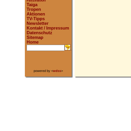
Faszination
Taiga
Tropen
Aktionen
TV-Tipps
Newsletter
Kontakt / Impressum
Datenschutz
Sitemap
Home
.
powered by <
wdss
>