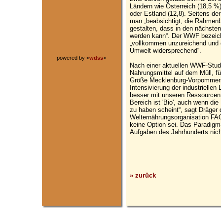
Ländern wie Österreich (18,5 %
oder Estland (12,8). Seitens d
man „beabsichtigt, die Rahmen
gestalten, dass in den nächsten
werden kann“. Der WWF bezeich
„vollkommen unzureichend und 
Umwelt widersprechend“.
powered by <
wdss
>
Nach einer aktuellen WWF-Studi
Nahrungsmittel auf dem Müll, fü
Größe Mecklenburg-Vorpommerns 
Intensivierung der industriellen 
besser mit unseren Ressourcen 
Bereich ist 'Bio', auch wenn di
zu haben scheint“, sagt Dräger
Welternährungsorganisation FAO 
keine Option sei. Das Paradigm
Aufgaben des Jahrhunderts nich
» zurück