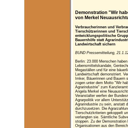
Demonstration "Wir habe
von Merkel Neuausrichtu
Verbraucherinnen und Verbra
Tierschützerinnen und Tiersc
entwicklungspolitische Grup
Bauernhöfe statt Agrarindustr
Landwirtschaft sichern
BUND Pressemitteilung, 21.1.1
Berlin: 23.000 Menschen haben 
Lebensmittelskandale, Gentechn
Megaställen und für eine bäuerl
Landwirtschaft demonstriert. Ve
Imker, Bäuerinnen und Bauern s
zogen unter dem Motto "Wir hab
Agrarindustrie" zum Kanzleramt
Angela Merkel eine Neuausrichtu
Veranstalter werfen der Bundesr
Agrarpolitik vor allem Unterstüt
Agrarindustrie zu sein, anstatt 
durchzusetzen. Die Agrarzahlun
Tierschutzkriterien gekoppelt u
verlangten sie. Sämtliche Subve
stoppen. Zu der Demonstration 
Organisationen aus den Bereiche