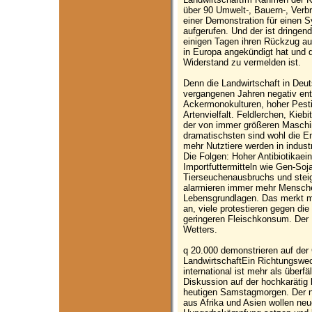
über 90 Umwelt-, Bauern-, Verb
einer Demonstration für einen S
aufgerufen. Und der ist dringe
einigen Tagen ihren Rückzug a
in Europa angekündigt hat und da
Widerstand zu vermelden ist.
Denn die Landwirtschaft in Deu
vergangenen Jahren negativ ent
Ackermonokulturen, hoher Pest
Artenvielfalt. Feldlerchen, Kieb
der von immer größeren Maschi
dramatischsten sind wohl die En
mehr Nutztiere werden in industr
Die Folgen: Hoher Antibiotikaei
Importfuttermitteln wie Gen-So
Tierseuchenausbruchs und stei
alarmieren immer mehr Mensch
Lebensgrundlagen. Das merkt ma
an, viele protestieren gegen die 
geringeren Fleischkonsum. Der Pr
Wetters.
q 20.000 demonstrieren auf der
LandwirtschaftEin Richtungswech
international ist mehr als überfä
Diskussion auf der hochkarätig
heutigen Samstagmorgen. Der n
aus Afrika und Asien wollen neu