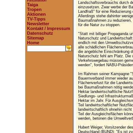
Faszination
Landschaftsverbrauchs durch de
Taiga
einzusetzen. Zwar werbe der B
Tropen
Landfraß" für eine Reduzierung 
Aktionen
Allerdings stehe dahinter wenig
TV-Tipps
Baumaßnahmen zu reduzieren,
Newsletter
für die Natur zu stoppen.
Kontakt / Impressum
Datenschutz
"Statt mit billiger Propaganda 
Sitemap
Naturschutz und Landwirtschaft
endlich mit den Umweltschutzv
Home
alle schädlichen Flächenverbra
.
die angebliche Einschränkung de
Naturschutz fehl am Platz. Die
Verkehrswegebau müssen geme
werden", fordert NABU-Präsiden
Im Rahmen seiner Kampagne "St
Bauernverband immer wieder auf
Flächenverlust für die Landwir
bei Baumaßnahmen nötig werden
Hektar landwirtschaftliche Nutz
Siedlungs- und Infrastrukturma
Hektar im Jahr. Für Ausgleichs
Teil landwirtschaftlicher Nutzf
landwirtschaftlich ohnehin nicht
Teil der Ausgleichsflächen könn
werden, betonen die Umweltver
Hubert Weiger, Vorsitzender de
Deutschland (BUND): "Es ist zy