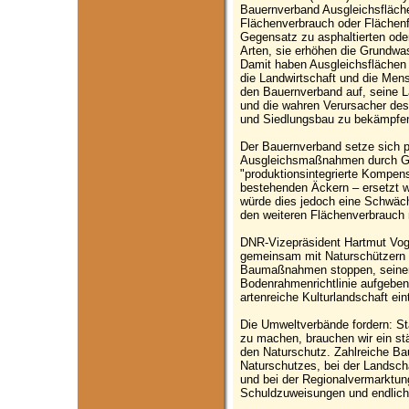
Bauernverband Ausgleichsfläche
Flächenverbrauch oder Flächenf
Gegensatz zu asphaltierten ode
Arten, sie erhöhen die Grundwas
Damit haben Ausgleichsflächen n
die Landwirtschaft und die Men
den Bauernverband auf, seine
und die wahren Verursacher des
und Siedlungsbau zu bekämpfe
Der Bauernverband setze sich po
Ausgleichsmaßnahmen durch G
"produktionsintegrierte Kompen
bestehenden Äckern – ersetzt 
würde dies jedoch eine Schwäc
den weiteren Flächenverbrauch 
DNR-Vizepräsident Hartmut Vog
gemeinsam mit Naturschützern 
Baumaßnahmen stoppen, seinen
Bodenrahmenrichtlinie aufgeben
artenreiche Kulturlandschaft ein
Die Umweltverbände fordern: S
zu machen, brauchen wir ein st
den Naturschutz. Zahlreiche Ba
Naturschutzes, bei der Landsch
und bei der Regionalvermarktun
Schuldzuweisungen und endlich 