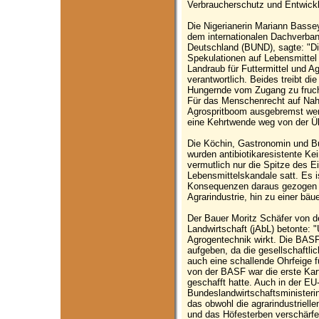
Verbraucherschutz und Entwick
Die Nigerianerin Mariann Bassey
dem internationalen Dachverba
Deutschland (BUND), sagte: "Die
Spekulationen auf Lebensmittel e
Landraub für Futtermittel und A
verantwortlich. Beides treibt di
Hungernde vom Zugang zu fruch
Für das Menschenrecht auf Nah
Agrospritboom ausgebremst werd
eine Kehrtwende weg von der Üb
Die Köchin, Gastronomin und Bu
wurden antibiotikaresistente Kei
vermutlich nur die Spitze des E
Lebensmittelskandale satt. Es i
Konsequenzen daraus gezogen 
Agrarindustrie, hin zu einer bäu
Der Bauer Moritz Schäfer von d
Landwirtschaft (jAbL) betonte: "
Agrogentechnik wirkt. Die BASF
aufgeben, da die gesellschaftli
auch eine schallende Ohrfeige f
von der BASF war die erste Karto
geschafft hatte. Auch in der EU-A
Bundeslandwirtschaftsministerin 
das obwohl die agrarindustriell
und das Höfesterben verschärf