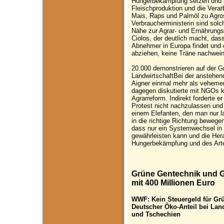
Hungerbekämpfung setzen und kri
Fleischproduktion und die Verar
Mais, Raps und Palmöl zu Agros
Verbraucherministerin sind solch
Nähe zur Agrar- und Ernährung
Ciolos, der deutlich macht, das
Abnehmer in Europa findet und 
abziehen, keine Träne nachwein
20.000 demonstrieren auf der G
LandwirtschaftBei der anstehen
Aigner einmal mehr als vehemen
dagegen diskutierte mit NGOs k
Agrarreform. Indirekt forderte 
Protest nicht nachzulassen und 
einem Elefanten, den man nur 
in die richtige Richtung bewege
dass nur ein Systemwechsel in 
gewährleisten kann und die Her
Hungerbekämpfung und des Arte
Grüne Gentechnik und G
mit 400 Millionen Euro
WWF: Kein Steuergeld für Gr
Deutscher Öko-Anteil bei Land
und Tschechien