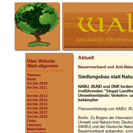
Aktuell
Über Website
Wald allgemein
Bauernverband und Anti-Nat
Heimische Wälder
Themen
Siedlungsbau statt Nat
News
Archiv 2010
NABU, BUND und DNR fordern
Archiv 2011
irreführenden "Stoppt Landf
Archiv 2012
Umweltverbände: Verkehrs- un
Archiv 2013
bekämpfen
Archiv 2014
Archiv 2015
Archiv 2016
Pressemitteilung von NABU, 
Archiv 2017
Archiv 2018
Berlin: Zu Beginn der Internat
Links
Umwelt und Naturschutz Deutsc
Literatur
(NABU) und der Deutsche Natur
Materialien
Bauernverband aufgerufen, sich