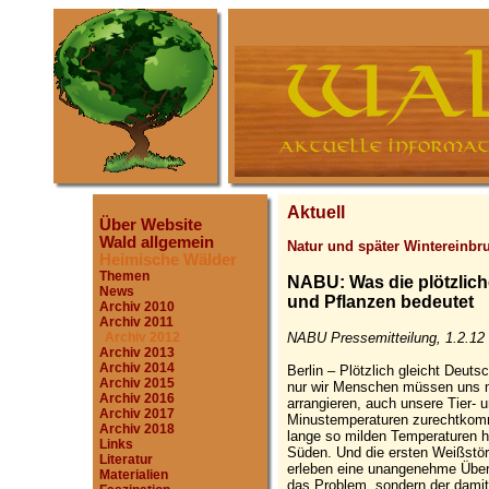
Aktuell
Über Website
Wald allgemein
Natur und später Wintereinbr
Heimische Wälder
Themen
NABU: Was die plötzliche
News
und Pflanzen bedeutet
Archiv 2010
Archiv 2011
NABU Pressemitteilung, 1.2.12
Archiv 2012
Archiv 2013
Archiv 2014
Berlin – Plötzlich gleicht Deuts
Archiv 2015
nur wir Menschen müssen uns m
Archiv 2016
arrangieren, auch unsere Tier- 
Archiv 2017
Minustemperaturen zurechtkomme
Archiv 2018
lange so milden Temperaturen h
Links
Süden. Und die ersten Weißstör
Literatur
erleben eine unangenehme Überr
Materialien
das Problem, sondern der dami