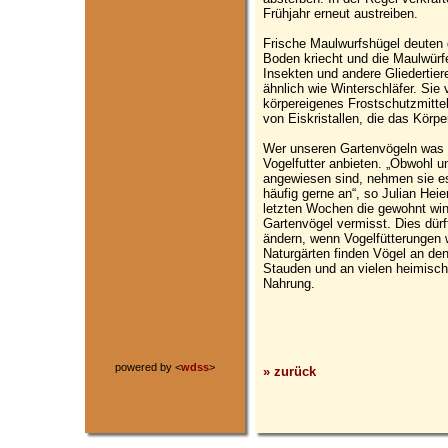
Frühjahr erneut austreiben.
Frische Maulwurfshügel deuten d
Boden kriecht und die Maulwürf
Insekten und andere Gliedertier
ähnlich wie Winterschläfer. Sie v
körpereigenes Frostschutzmittel
von Eiskristallen, die das Körp
Wer unseren Gartenvögeln was 
Vogelfutter anbieten. „Obwohl u
angewiesen sind, nehmen sie es 
häufig gerne an“, so Julian Hei
letzten Wochen die gewohnt wi
Gartenvögel vermisst. Dies dür
ändern, wenn Vogelfütterungen 
Naturgärten finden Vögel an d
Stauden und an vielen heimisch
Nahrung.
powered by <
wdss
>
» zurück