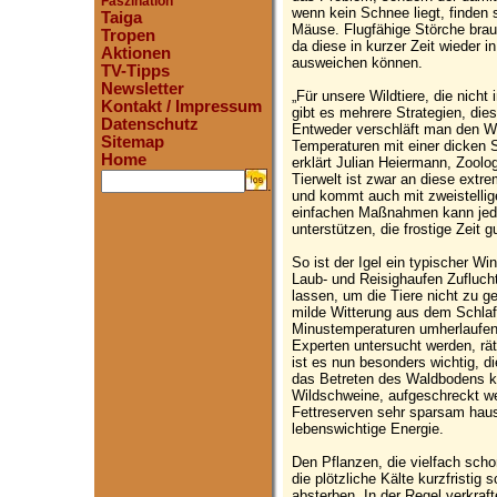
Faszination
wenn kein Schnee liegt, finden 
Taiga
Mäuse. Flugfähige Störche brau
Tropen
da diese in kurzer Zeit wieder
Aktionen
ausweichen können.
TV-Tipps
Newsletter
„Für unsere Wildtiere, die nich
Kontakt / Impressum
gibt es mehrere Strategien, dies
Datenschutz
Entweder verschläft man den Win
Sitemap
Temperaturen mit einer dicken 
Home
erklärt Julian Heiermann, Zool
Tierwelt ist zwar an diese ext
.
und kommt auch mit zweistellig
einfachen Maßnahmen kann jeder
unterstützen, die frostige Zeit 
So ist der Igel ein typischer Win
Laub- und Reisighaufen Zuflucht
lassen, um die Tiere nicht zu g
milde Witterung aus dem Schlaf
Minustemperaturen umherlaufen, 
Experten untersucht werden, r
ist es nun besonders wichtig, d
das Betreten des Waldbodens k
Wildschweine, aufgeschreckt we
Fettreserven sehr sparsam haus
lebenswichtige Energie.
Den Pflanzen, die vielfach sch
die plötzliche Kälte kurzfristig
absterben. In der Regel verkraf