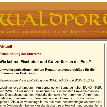
Aktuell
Renaturierung der Unterems
Wie kehren Fischotter und Co. zurück an die Ems?
Umweltorganisationen stellten Renaturierungsvorschläge für die
Unterems zur Diskussion
Gemeinsame Pressemitteilung von BUND, NABU und WWF, 13.2.12
Leer/Hannover/Hamburg – Am vergangenen Samstag haben BUND, NABU
und WWF in Leer rund 35 Teilnehmern aus regionalen Umweltverbänden
aus Deutschland und den Niederlanden sowie Vertretern von Ämtern und
Behörden Szenarien zur Renaturierung der Unterems zur Diskussion
gestellt. Ziel aller Vorschläge ist es, die stark beeinträchtigte Unterems zu
einer ökologisch intakten Flusslandschaft zu entwickeln und Lebensräume