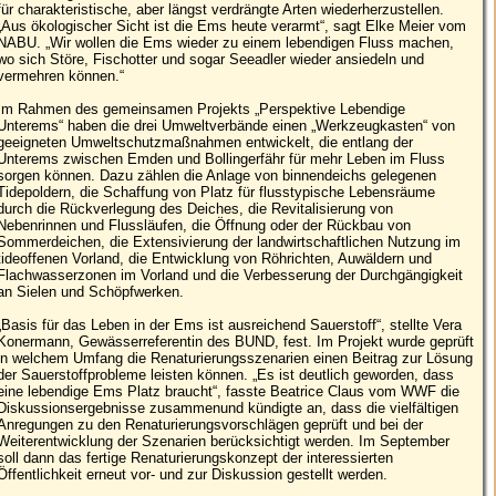
für charakteristische, aber längst verdrängte Arten wiederherzustellen.
„Aus ökologischer Sicht ist die Ems heute verarmt“, sagt Elke Meier vom
NABU. „Wir wollen die Ems wieder zu einem lebendigen Fluss machen,
wo sich Störe, Fischotter und sogar Seeadler wieder ansiedeln und
vermehren können.“
Im Rahmen des gemeinsamen Projekts „Perspektive Lebendige
Unterems“ haben die drei Umweltverbände einen „Werkzeugkasten“ von
geeigneten Umweltschutzmaßnahmen entwickelt, die entlang der
Unterems zwischen Emden und Bollingerfähr für mehr Leben im Fluss
sorgen können. Dazu zählen die Anlage von binnendeichs gelegenen
Tidepoldern, die Schaffung von Platz für flusstypische Lebensräume
durch die Rückverlegung des Deiches, die Revitalisierung von
Nebenrinnen und Flussläufen, die Öffnung oder der Rückbau von
Sommerdeichen, die Extensivierung der landwirtschaftlichen Nutzung im
tideoffenen Vorland, die Entwicklung von Röhrichten, Auwäldern und
Flachwasserzonen im Vorland und die Verbesserung der Durchgängigkeit
an Sielen und Schöpfwerken.
„Basis für das Leben in der Ems ist ausreichend Sauerstoff“, stellte Vera
Konermann, Gewässerreferentin des BUND, fest. Im Projekt wurde geprüft
in welchem Umfang die Renaturierungsszenarien einen Beitrag zur Lösung
der Sauerstoffprobleme leisten können. „Es ist deutlich geworden, dass
eine lebendige Ems Platz braucht“, fasste Beatrice Claus vom WWF die
Diskussionsergebnisse zusammenund kündigte an, dass die vielfältigen
Anregungen zu den Renaturierungsvorschlägen geprüft und bei der
Weiterentwicklung der Szenarien berücksichtigt werden. Im September
soll dann das fertige Renaturierungskonzept der interessierten
Öffentlichkeit erneut vor- und zur Diskussion gestellt werden.