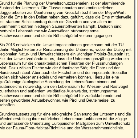
Grund für die Planung der Umweltschutzszenarien ist der alarmierende
Zustand der Unterems. Die Flussausbauten und kontinuierlichen
Baggerarbeiten zur Überführung von Kreuzfahrtschiffen der MeyerWerft
über die Ems in den Dollart haben dazu geführt, dass die Ems mittlerweile
mit starkem Schlickeintrag durch die Gezeiten und vor allem im
Sommermit extrem niedrigen Sauerstoffwerten kämpft. Dadurch sind
wertvolle Lebensräume wie Auenwälder, strömungsarme
Flachwasserzonen und dichte Röhrichtgürtel verloren gegangen.
Bis 2013 entwickeln die Umweltorganisationen gemeinsam mit der TU
Berlin Möglichkeiten zur Renaturierung der Unterems, wobei der Dialog mit
regionalen Natur- und Umweltschützern ein wichtiger Projekt-Baustein ist.
Ziel der Umweltverbände ist es, dass die Unterems ganzjährig wieder ein
Lebensraum für die charakteristischen Tierarten der Flussmündungen
wird. Dazu zählen Fische wie der Atlantische Stör, die Finte und der
Nordseeschnäpel. Aber auch der Fischotter und der imposante Seeadler
sollen sich wieder ansiedeln und vermehren können. Hierzu ist eine
großräumige ökologische Anbindung der Lebensräume binnen und
außendeichs notwendig, um den Lebensraum für Wiesen- und Rastvögel
zu erhalten und außerdem weitläufige Auenwälder, strömungsarme
Flachwasserzonen und dichte Röhrichtgürtel für zurückkehrende und
selten gewordene Ästuarbewohner, wie Pirol und Beutelmeise, zu
schaffen.
Grundvoraussetzung für eine erfolgreiche Sanierung der Unterems und die
Wiederherstellung ihrer natürlichen Lebensraumfunktionen ist die zügige
und umfassende Umsetzung Europäischer Maßgaben zum Umweltschutz
wie der Fauna-Flora-Habitat-Richtlinie und der Wasserrahmenrichtlinie.