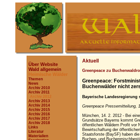
Aktuell
Über Website
Wald allgemein
Greenpeace zu Buchenwaldro
Heimische Wälder
Themen
Greenpeace: Forstminist
News
Buchenwälder nicht zer
Archiv 2010
Archiv 2011
Bayerische Landesregierung se
Archiv 2012
Archiv 2013
Archiv 2014
Greenpeace Pressemitteilung, 1
Archiv 2015
Archiv 2016
München, 14. 2. 2012 - Bei eine
Archiv 2017
Grundsätze Bayerns kommt Gre
Archiv 2018
öffentlichen Wäldern Profit vor 
Links
Bewirtschaftung der öffentlich
Literatur
Staatsforste (BaySF) haben die
Materialien
Buchen- und Buchenmischbestä