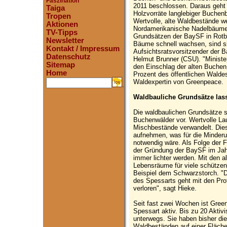
Faszination
2011 beschlossen. Daraus geht 
Taiga
Holzvorräte langlebiger Buchen
Tropen
Wertvolle, alte Waldbestände w
Aktionen
Nordamerikanische Nadelbäume, 
TV-Tipps
Grundsätzen der BaySF in Rotb
Newsletter
Bäume schnell wachsen, sind s
Kontakt / Impressum
Aufsichtsratsvorsitzender der B
Datenschutz
Helmut Brunner (CSU). "Ministe
Sitemap
den Einschlag der alten Buchen
Home
Prozent des öffentlichen Walde
Waldexpertin von Greenpeace.
.
Waldbauliche Grundsätze las
Die waldbaulichen Grundsätze s
Buchenwälder vor. Wertvolle La
Mischbestände verwandelt. Die
aufnehmen, was für die Minder
notwendig wäre. Als Folge der Fo
der Gründung der BaySF im Jah
immer lichter werden. Mit den 
Lebensräume für viele schützen
Beispiel dem Schwarzstorch. "
des Spessarts geht mit den Pro
verloren", sagt Hieke.
Seit fast zwei Wochen ist Gre
Spessart aktiv. Bis zu 20 Aktiv
unterwegs. Sie haben bisher d
Waldbeständen auf einer Fläche