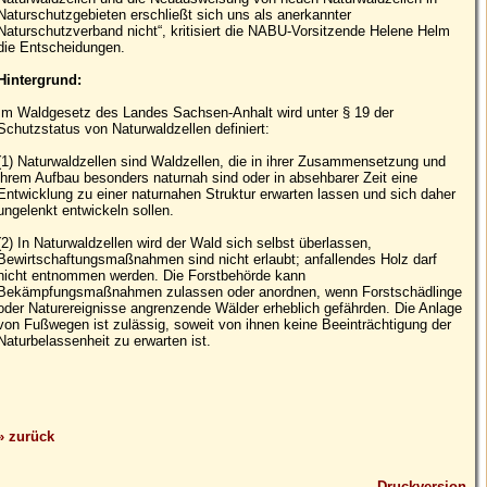
Naturschutzgebieten erschließt sich uns als anerkannter
Naturschutzverband nicht“, kritisiert die NABU-Vorsitzende Helene Helm
die Entscheidungen.
Hintergrund:
Im Waldgesetz des Landes Sachsen-Anhalt wird unter § 19 der
Schutzstatus von Naturwaldzellen definiert:
(1) Naturwaldzellen sind Waldzellen, die in ihrer Zusammensetzung und
ihrem Aufbau besonders naturnah sind oder in absehbarer Zeit eine
Entwicklung zu einer naturnahen Struktur erwarten lassen und sich daher
ungelenkt entwickeln sollen.
(2) In Naturwaldzellen wird der Wald sich selbst überlassen,
Bewirtschaftungsmaßnahmen sind nicht erlaubt; anfallendes Holz darf
nicht entnommen werden. Die Forstbehörde kann
Bekämpfungsmaßnahmen zulassen oder anordnen, wenn Forstschädlinge
oder Naturereignisse angrenzende Wälder erheblich gefährden. Die Anlage
von Fußwegen ist zulässig, soweit von ihnen keine Beeinträchtigung der
Naturbelassenheit zu erwarten ist.
» zurück
Druckversion