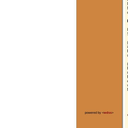
powered by <
wdss
>