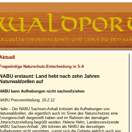
Aktuell
Fragwürdige Naturschutz-Entscheidung in S-A
NABU erstaunt: Land hebt nach zehn Jahren
Naturwaldzellen auf
NABU kann Aufhebungen nicht nachvollziehen
NABU Pressemitteilung, 19.2.12
Halle – Der NABU Sachsen-Anhalt kritisiert die Aufhebungen von
Naturwaldzellen, die eigentlich auch im Sinne des Naturschutzes eine
Errungenschaft dargestellt haben und im Rahmen der damaligen
Unterschutzstellung begrüßt wurden. Helene Helm, Landesvorsitzende
NABU Sachsen-Anhalt: „Wir können als NABU die derzeitigen
Aufhebungen nicht verstehen, zumal sich die Gebiete wirklich auch aus