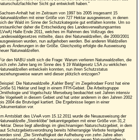
naturschutzfachlicher Sicht gut entwickelt haben."
Sachsen-Anhalt hat im Zeitraum von 1997 bis 2005 insgesamt 15
Naturwaldzellen mit einer Größe von 727 Hektar ausgewiesen, in denen
sich der Wald im Sinne der Schutzkategorie gut entfalten konnte. Um so
erstaunlicher daher die Entscheidung des Landesverwaltungsamtes
(LVwA) Halle Ende 2011, welches im Rahmen des Vollzugs des
Landeswaldgesetzes mitteilte, dass drei Naturwaldzellen, die 2000/2001
ausgewiesen wurden, nun aufgehoben werden. Bei anderen Waldzellen
gab es Änderungen in der Größe. Gleichzeitig erfolgte die Ausweisung
neuer Naturwaldzellen.
Für den NABU stellt sich die Frage: Warum verlieren Naturwaldzellen, die
sich zehn Jahre lang im Sinne des § 19 Waldgesetz LSA zu wirklichen
Naturwaldzellen entwickeln konnten, nun ihren Schutzstatus
beziehungsweise warum wird dieser plötzlich entzogen?
Beispiel: Die Naturwaldzelle „Kahler Berg“ im Ziegelrodaer Forst hat eine
Größe 51 Hektar und liegt in einem FFH-Gebiet. Die Arbeitsgruppe
Ornithologie und Vogelschutz Merseburg beobachtet seit Jahren intensiv
die Vogelwelt in diesem Gebiet und hat unter anderem in den Jahren 2002
bis 2004 die Brutvögel kartiert. Die Ergebnisse liegen in einer
Dokumentation vor.
Im Amtsblatt des LVwA vom 15.12.2011 wurde die Neuausweisung der
Naturwaldzelle „Steinklöbe“ bekanntgegeben mit einer Größe von 31,2
Hektar. Diese liegt allerdings im gleichnamigen Naturschutzgebiet, in dem
laut Schutzgebietsverordnung bereits höherrangige Verbote festgelegt
worden sind. „Die Sinnhaftigkeit der Aufhebung von zehn Jahre alten
Naturwaldzellen und die Neuausweisung von neuen Naturwaldzellen in