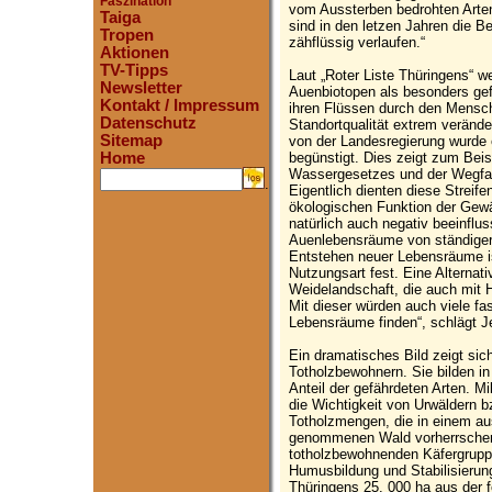
Faszination
vom Aussterben bedrohten Arten
Taiga
sind in den letzen Jahren die 
Tropen
zähflüssig verlaufen.“
Aktionen
TV-Tipps
Laut „Roter Liste Thüringens“ 
Newsletter
Auenbiotopen als besonders gef
Kontakt / Impressum
ihren Flüssen durch den Menschen
Datenschutz
Standortqualität extrem verände
Sitemap
von der Landesregierung wurde
begünstigt. Dies zeigt zum Beis
Home
Wassergesetzes und der Wegfal
.
Eigentlich dienten diese Streif
ökologischen Funktion der Gew
natürlich auch negativ beeinflu
Auenlebensräume von ständiger 
Entstehen neuer Lebensräume is
Nutzungsart fest. Eine Alternati
Weidelandschaft, die auch mit
Mit dieser würden auch viele f
Lebensräume finden“, schlägt J
Ein dramatisches Bild zeigt sich
Totholzbewohnern. Sie bilden i
Anteil der gefährdeten Arten.
die Wichtigkeit von Urwäldern b
Totholzmengen, die in einem aus
genommenen Wald vorherrschen,
totholzbewohnenden Käfergrupp
Humusbildung und Stabilisierun
Thüringens 25. 000 ha aus der 