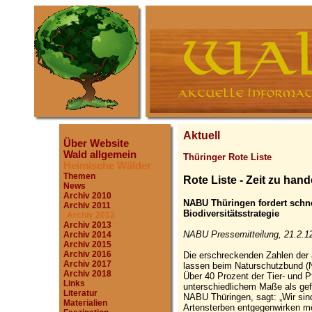
Aktuell
Über Website
Wald allgemein
Thüringer Rote Liste
Heimische Wälder
Themen
Rote Liste - Zeit zu hand
News
Archiv 2010
NABU Thüringen fordert schn
Archiv 2011
Biodiversitätsstrategie
Archiv 2012
Archiv 2013
NABU Pressemitteilung, 21.2.1
Archiv 2014
Archiv 2015
Archiv 2016
Die erschreckenden Zahlen der a
Archiv 2017
lassen beim Naturschutzbund (
Archiv 2018
Über 40 Prozent der Tier- und 
Links
unterschiedlichem Maße als gef
Literatur
NABU Thüringen, sagt: „Wir sin
Materialien
Artensterben entgegenwirken möc