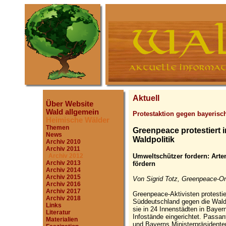
Aktuell
Über Website
Wald allgemein
Protestaktion gegen bayerisc
Heimische Wälder
Themen
Greenpeace protestiert 
News
Waldpolitik
Archiv 2010
Archiv 2011
Umweltschützer fordern: Arte
Archiv 2012
Archiv 2013
fördern
Archiv 2014
Archiv 2015
Von Sigrid Totz, Greenpeace-On
Archiv 2016
Archiv 2017
Greenpeace-Aktivisten protesti
Archiv 2018
Süddeutschland gegen die Wald
Links
sie in 24 Innenstädten in Bay
Literatur
Infostände eingerichtet. Passan
Materialien
und Bayerns Ministerpräsidente