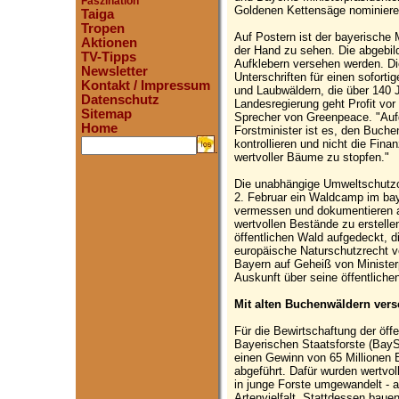
Faszination
Goldenen Kettensäge nominiere
Taiga
Tropen
Auf Postern ist der bayerische 
Aktionen
der Hand zu sehen. Die abgebil
TV-Tipps
Aufklebern versehen werden. 
Newsletter
Unterschriften für einen soforti
Kontakt / Impressum
und Laubwäldern, die über 140 J
Datenschutz
Landesregierung geht Profit vor 
Sitemap
Sprecher von Greenpeace. "Au
Home
Forstminister ist es, den Buche
kontrollieren und nicht die Fin
.
wertvoller Bäume zu stopfen."
Die unabhängige Umweltschutzo
2. Februar ein Waldcamp im bay
vermessen und dokumentieren a
wertvollen Bestände zu erstelle
öffentlichen Wald aufgedeckt, d
europäische Naturschutzrecht v
Bayern auf Geheiß von Ministe
Auskunft über seine öffentliche
Mit alten Buchenwäldern versc
Für die Bewirtschaftung der öff
Bayerischen Staatsforste (BayS
einen Gewinn von 65 Millionen 
abgeführt. Dafür wurden wertvo
in junge Forste umgewandelt - 
Artenvielfalt. Stattdessen bau