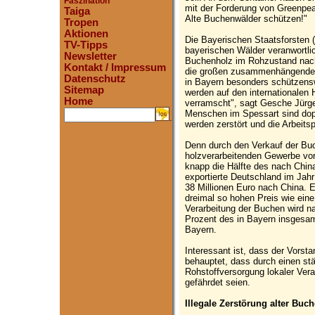
Faszination
mit der Forderung von Greenpea
Taiga
Alte Buchenwälder schützen!"
Tropen
Aktionen
Die Bayerischen Staatsforsten (
TV-Tipps
bayerischen Wälder veranwortlic
Newsletter
Buchenholz im Rohzustand nach
Kontakt / Impressum
die großen zusammenhängenden
Datenschutz
in Bayern besonders schützens
Sitemap
werden auf den internationalen
Home
verramscht", sagt Gesche Jürge
Menschen im Spessart sind doppe
.
werden zerstört und die Arbeits
Denn durch den Verkauf der Bu
holzverarbeitenden Gewerbe vo
knapp die Hälfte des nach Chin
exportierte Deutschland im Jah
38 Millionen Euro nach China. E
dreimal so hohen Preis wie ein
Verarbeitung der Buchen wird nat
Prozent des in Bayern insgesam
Bayern.
Interessant ist, dass der Vorst
behauptet, dass durch einen st
Rohstoffversorgung lokaler Vera
gefährdet seien.
Illegale Zerstörung alter Buc