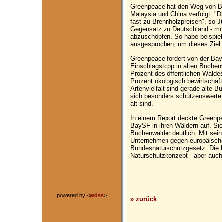
Greenpeace hat den Weg von B
Malaysia und China verfolgt. "
fast zu Brennholzpreisen", so 
Gegensatz zu Deutschland - mög
abzuschöpfen. So habe beispie
ausgesprochen, um dieses Ziel z
Greenpeace fordert von der Bay
Einschlagstopp in alten Buchenw
Prozent des öffentlichen Waldes
Prozent ökologisch bewirtschaf
Artenvielfalt sind gerade alte 
sich besonders schützenswerte 
alt sind.
In einem Report deckte Greenpe
BaySF in ihren Wäldern auf. Sie
Buchenwälder deutlich. Mit sein
Unternehmen gegen europäische
Bundesnaturschutzgesetz. Die
Naturschutzkonzept - aber auc
powered by <
wdss
>
» zurück