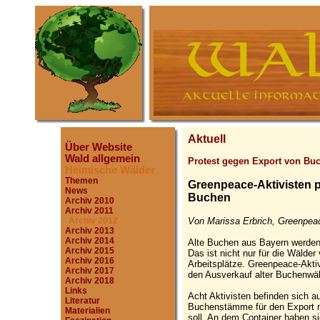
Aktuell
Über Website
Wald allgemein
Protest gegen Export von Bu
Heimische Wälder
Themen
Greenpeace-Aktivisten p
News
Buchen
Archiv 2010
Archiv 2011
Von Marissa Erbrich, Greenpeac
Archiv 2012
Archiv 2013
Archiv 2014
Alte Buchen aus Bayern werden 
Archiv 2015
Das ist nicht nur für die Wälde
Archiv 2016
Arbeitsplätze. Greenpeace-Akti
Archiv 2017
den Ausverkauf alter Buchenwäl
Archiv 2018
Links
Acht Aktivisten befinden sich a
Literatur
Buchenstämme für den Export na
Materialien
soll. An dem Container haben s