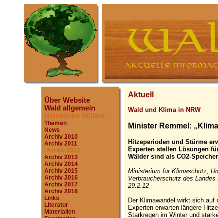
Aktuell
Über Website
Wald allgemein
Wald und Klima in NRW
Heimische Wälder
Themen
Minister Remmel: „Klima
News
Archiv 2010
Hitzeperioden und Stürme erw
Archiv 2011
Experten stellen Lösungen f
Archiv 2012
Wälder sind als CO2-Speicher
Archiv 2013
Archiv 2014
Ministerium für Klimaschutz, Um
Archiv 2015
Archiv 2016
Verbraucherschutz des Landes
Archiv 2017
29.2.12
Archiv 2018
Links
Der Klimawandel wirkt sich auf 
Literatur
Experten erwarten längere Hitz
Materialien
Starkregen im Winter und stärk