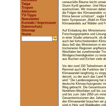
Faszination
verwurzelte Bäume leicht umwer
Taiga
Sturm Kyrill gesehen. Und Hit
Tropen
austrocknen. Wir müssen daher 
Aktionen
die Folgen des Klimawandels vo
TV-Tipps
Klima besser schützen“, sagte
Newsletter
beim Symposium „Wald im Klim
Kontakt / Impressum
Klimawandels auf Wälder und For
Datenschutz
Sitemap
Auf Einladung des Ministeriums 
Forschungsprojekte und Lösun
Home
in einer Studie untersucht, ob
.
auch bei fortschreitendem Kli
dazu ließ das Ministerium in e
trockeneren Regionen anpflanzen
Westfalen bei zunehmender Tro
Windgeschwindigkeiten zu teste
aus Buchen und Eichen viele de
Vor den rund 150 Teilnehmern de
Remmel auch die Funktion der W
Klimawandel langfristig zu stopp
derzeit, zu der auch das Land N
wird.“ Die Landesregierung hat 
deutsche Klimaschutzgesetz mit
Weg gebracht. Die Gesamtsumm
Nordrhein-Westfalen soll bis z
und bis zum Jahr 2050 um mind
Gesamtemissionen des Jahres 1
den Klimawandel brauchen wir g
sind in Holz und Waldboden zir