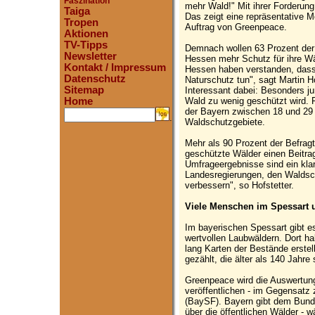
Faszination
mehr Wald!" Mit ihrer Forderung 
Taiga
Das zeigt eine repräsentative 
Tropen
Auftrag von Greenpeace.
Aktionen
TV-Tipps
Demnach wollen 63 Prozent der
Newsletter
Hessen mehr Schutz für ihre W
Kontakt / Impressum
Hessen haben verstanden, dass 
Datenschutz
Naturschutz tun", sagt Martin H
Sitemap
Interessant dabei: Besonders j
Wald zu wenig geschützt wird. 
Home
der Bayern zwischen 18 und 29 
.
Waldschutzgebiete.
Mehr als 90 Prozent der Befrag
geschützte Wälder einen Beitrag
Umfrageergebnisse sind ein kla
Landesregierungen, den Waldsch
verbessern", so Hofstetter.
Viele Menschen im Spessart 
Im bayerischen Spessart gibt e
wertvollen Laubwäldern. Dort h
lang Karten der Bestände erste
gezählt, die älter als 140 Jahre 
Greenpeace wird die Auswertun
veröffentlichen - im Gegensatz
(BaySF). Bayern gibt dem Bund
über die öffentlichen Wälder - 