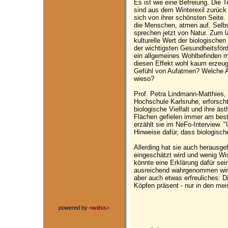
Es ist wie eine Befreiung. Die 
sind aus dem Winterexil zurück 
sich von ihrer schönsten Seite. 
die Menschen, atmen auf. Selb
sprechen jetzt von Natur. Zum l
kulturelle Wert der biologischen 
der wichtigsten Gesundheitsför
ein allgemeines Wohlbefinden ma
diesen Effekt wohl kaum erzeu
Gefühl von Aufatmen? Welche Ar
wieso?
Prof. Petra Lindmann-Matthies,
Hochschule Karlsruhe, erforsch
biologische Vielfalt und ihre äs
Flächen gefielen immer am best
erzählt sie im NeFo-Interview. 
Hinweise dafür, dass biologisch
Allerding hat sie auch herausgef
eingeschätzt wird und wenig Wis
könnte eine Erklärung dafür sein
ausreichend wahrgenommen wird
aber auch etwas erfreuliches: Die
Köpfen präsent - nur in den me
powered by <
wdss
>