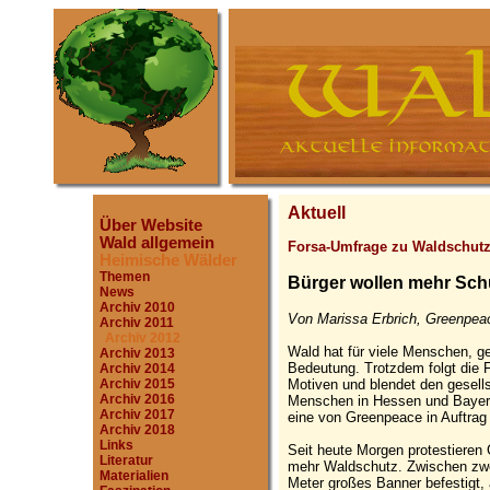
Aktuell
Über Website
Wald allgemein
Forsa-Umfrage zu Waldschut
Heimische Wälder
Themen
Bürger wollen mehr Schu
News
Archiv 2010
Von Marissa Erbrich, Greenpeac
Archiv 2011
Archiv 2012
Wald hat für viele Menschen, ge
Archiv 2013
Bedeutung. Trotzdem folgt die For
Archiv 2014
Motiven und blendet den gesell
Archiv 2015
Archiv 2016
Menschen in Hessen und Bayer
Archiv 2017
eine von Greenpeace in Auftrag
Archiv 2018
Links
Seit heute Morgen protestieren
Literatur
mehr Waldschutz. Zwischen zwe
Materialien
Meter großes Banner befestigt, 