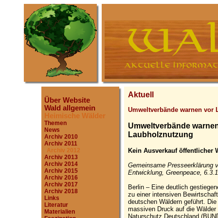
Aktuell
Über Website
Wald allgemein
Umweltverbände warnen vor 
Heimische Wälder
Themen
Umweltverbände warnen 
News
Laubholznutzung
Archiv 2010
Archiv 2011
Kein Ausverkauf öffentlicher 
Archiv 2012
Archiv 2013
Archiv 2014
Gemeinsame Presseerklärung 
Archiv 2015
Entwicklung, Greenpeace, 6.3.
Archiv 2016
Archiv 2017
Berlin – Eine deutlich gestiege
Archiv 2018
zu einer intensiven Bewirtscha
Links
deutschen Wäldern geführt. Die
Literatur
massiven Druck auf die Wälder
Materialien
Naturschutz Deutschland (BUN