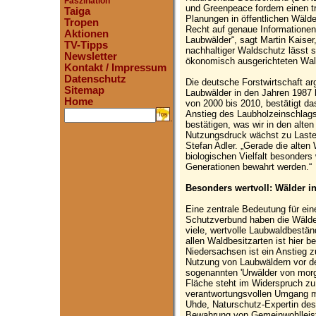
Faszination
und Greenpeace fordern einen 
Taiga
Planungen in öffentlichen Wälde
Tropen
Recht auf genaue Informationen
Aktionen
Laubwälder“, sagt Martin Kaise
TV-Tipps
nachhaltiger Waldschutz lässt sic
Newsletter
ökonomisch ausgerichteten Wald
Kontakt / Impressum
Datenschutz
Die deutsche Forstwirtschaft a
Sitemap
Laubwälder in den Jahren 1987 
Home
von 2000 bis 2010, bestätigt d
Anstieg des Laubholzeinschlags
.
bestätigen, was wir in den alt
Nutzungsdruck wächst zu Laste
Stefan Adler. „Gerade die alten
biologischen Vielfalt besonders
Generationen bewahrt werden.“
Besonders wertvoll: Wälder i
Eine zentrale Bedeutung für ei
Schutzverbund haben die Wälder
viele, wertvolle Laubwaldbestä
allen Waldbesitzarten ist hier 
Niedersachsen ist ein Anstieg 
Nutzung von Laubwäldern vor de
sogenannten 'Urwälder von morg
Fläche steht im Widerspruch zu
verantwortungsvollen Umgang mi
Uhde, Naturschutz-Expertin des
Bewahrung von Gemeinwohlleistu