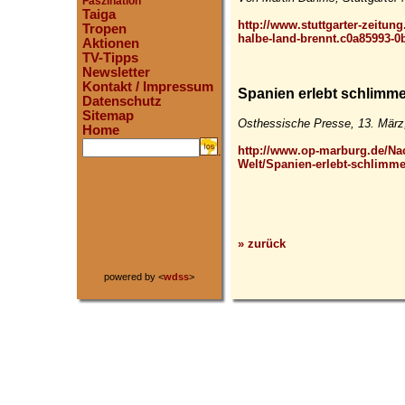
Faszination
Taiga
http://www.stuttgarter-zeitun
Tropen
halbe-land-brennt.c0a85993-0
Aktionen
TV-Tipps
Newsletter
Kontakt / Impressum
Spanien erlebt schlimm
Datenschutz
Sitemap
Osthessische Presse, 13. März
Home
http://www.op-marburg.de/Nac
.
Welt/Spanien-erlebt-schlimme
» zurück
powered by <
wdss
>