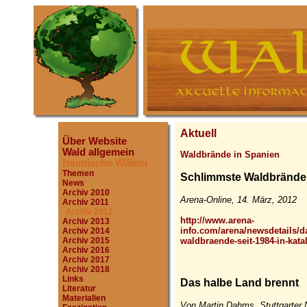
Aktuell
Über Website
Wald allgemein
Waldbrände in Spanien
Heimische Wälder
Themen
Schlimmste Waldbrände s
News
Archiv 2010
Arena-Online, 14. März, 2012
Archiv 2011
Archiv 2012
http://www.arena-
Archiv 2013
info.com/arena/newsdetails/d
Archiv 2014
waldbraende-seit-1984-in-kata
Archiv 2015
Archiv 2016
Archiv 2017
Archiv 2018
Links
Das halbe Land brennt
Literatur
Materialien
Von Martin Dahms, Stuttgarter 