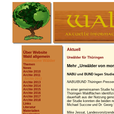
Aktuell
Über Website
Wald allgemein
Urwälder für Thüringen
Heimische Wälder
Themen
Mehr „Urwälder von mor
News
Archiv 2010
NABU und BUND legen Studie
Archiv 2011
Archiv 2012
NABU/BUND Thüringen Pressemi
Archiv 2013
Archiv 2014
In einer gemeinsamen Studie 
Archiv 2015
Archiv 2016
Thüringen Waldflächen identifiz
Archiv 2017
dauerhaft aus der Nutzung geno
Archiv 2018
der Studie konnten die beiden r
Links
Michael Succow und Dr. Georg
Literatur
Materialien
Mike Jessat, Landesvorsitzende