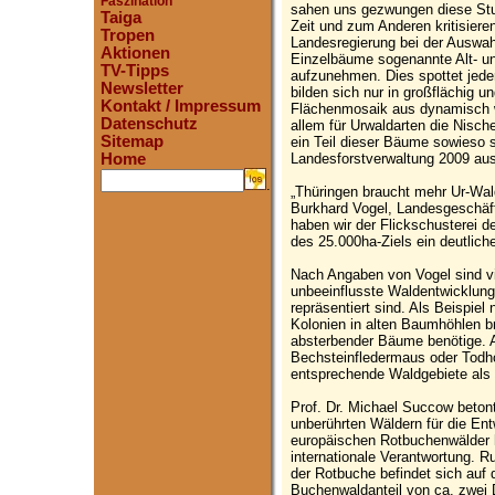
Faszination
sahen uns gezwungen diese Stu
Taiga
Zeit und zum Anderen kritisiere
Tropen
Landesregierung bei der Auswahl
Aktionen
Einzelbäume sogenannte Alt- un
TV-Tipps
aufzunehmen. Dies spottet jede
Newsletter
bilden sich nur in großflächig
Kontakt / Impressum
Flächenmosaik aus dynamisch 
Datenschutz
allem für Urwaldarten die Nisc
Sitemap
ein Teil dieser Bäume sowieso 
Landesforstverwaltung 2009 aus
Home
.
„Thüringen braucht mehr Ur-Wal
Burkhard Vogel, Landesgeschäf
haben wir der Flickschusterei 
des 25.000ha-Ziels ein deutlich
Nach Angaben von Vogel sind v
unbeeinflusste Waldentwicklung
repräsentiert sind. Als Beispiel
Kolonien in alten Baumhöhlen 
absterbender Bäume benötige. A
Bechsteinfledermaus oder Todh
entsprechende Waldgebiete als
Prof. Dr. Michael Succow beton
unberührten Wäldern für die Ent
europäischen Rotbuchenwälder 
internationale Verantwortung. R
der Rotbuche befindet sich auf
Buchenwaldanteil von ca. zwei D