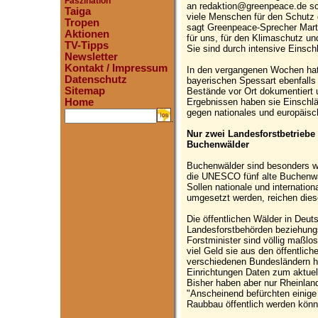
Faszination
an redaktion@greenpeace.de sch
Taiga
viele Menschen für den Schutz 
Tropen
sagt Greenpeace-Sprecher Marti
Aktionen
für uns, für den Klimaschutz und
TV-Tipps
Sie sind durch intensive Einsch
Newsletter
Kontakt / Impressum
In den vergangenen Wochen hat
Datenschutz
bayerischen Spessart ebenfall
Sitemap
Bestände vor Ort dokumentiert 
Ergebnissen haben sie Einschlä
Home
gegen nationales und europäisc
.
Nur zwei Landesforstbetriebe
Buchenwälder
Buchenwälder sind besonders wich
die UNESCO fünf alte Buchenwä
Sollen nationale und internation
umgesetzt werden, reichen dies
Die öffentlichen Wälder in Deut
Landesforstbehörden beziehungs
Forstminister sind völlig maßlos
viel Geld sie aus den öffentlich
verschiedenen Bundesländern h
Einrichtungen Daten zum aktuel
Bisher haben aber nur Rheinlan
"Anscheinend befürchten einige 
Raubbau öffentlich werden könn