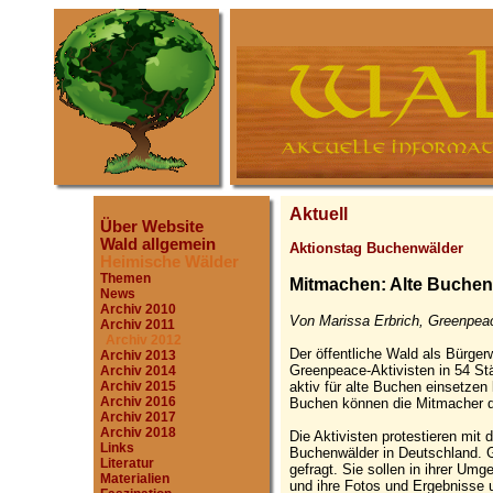
Aktuell
Über Website
Wald allgemein
Aktionstag Buchenwälder
Heimische Wälder
Themen
Mitmachen: Alte Buchen
News
Archiv 2010
Von Marissa Erbrich, Greenpeac
Archiv 2011
Archiv 2012
Der öffentliche Wald als Bürgerw
Archiv 2013
Greenpeace-Aktivisten in 54 St
Archiv 2014
aktiv für alte Buchen einsetzen
Archiv 2015
Archiv 2016
Buchen können die Mitmacher di
Archiv 2017
Archiv 2018
Die Aktivisten protestieren mit 
Links
Buchenwälder in Deutschland. G
Literatur
gefragt. Sie sollen in ihrer U
Materialien
und ihre Fotos und Ergebnisse 