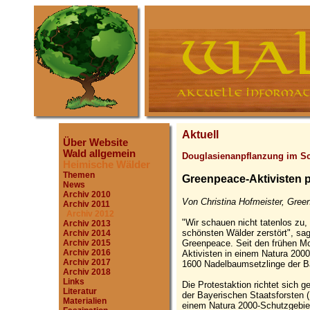
Aktuell
Über Website
Wald allgemein
Douglasienanpflanzung im Sc
Heimische Wälder
Themen
Greenpeace-Aktivisten 
News
Archiv 2010
Von Christina Hofmeister, Gree
Archiv 2011
Archiv 2012
"Wir schauen nicht tatenlos zu,
Archiv 2013
schönsten Wälder zerstört", sag
Archiv 2014
Greenpeace. Seit den frühen M
Archiv 2015
Archiv 2016
Aktivisten in einem Natura 200
Archiv 2017
1600 Nadelbaumsetzlinge der B
Archiv 2018
Links
Die Protestaktion richtet sich 
Literatur
der Bayerischen Staatsforsten 
Materialien
einem Natura 2000-Schutzgebiet