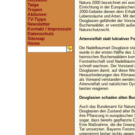
Faszination
Natura 2000 bezeichnet ein eur
Taiga
Einrichtung in der Europäische
Tropen
2000-Gebiete dienen dem Erhalt
Aktionen
Lebensräume und Arten. Mit de
TV-Tipps
Douglasien gefährdet der Vorsta
Newsletter
Buchenwälder, er verstößt auß
Kontakt / Impressum
Naturschutzrecht.
Datenschutz
Sitemap
Artenvielfalt statt lukrativer F
Home
Die Nadelbaumart Douglasie st
.
wurde in der ersten Hälfte des 1
heimischen Buchenwäldern kommt
Forstwirtschaft sind Nadelbäume
schnell wachsen. Der Vorstand 
Douglasien damit, auf diese We
Herausforderungen des Klimawa
als Vorwand verstanden werden,
Artenvielfalt und natürlichen 
besten reagieren.
Douglasien schaden alten Bu
Auch das Bundesamt für Natursc
Douglasien den Zustand alter B
ihre Pflanzung in europäischen
sogar, dass bereits gepflanzte 
Eine Maßnahme, die die Greenpe
Tat umsetzten. Bayerns Forstm
unternimmt bisher nichts gegen