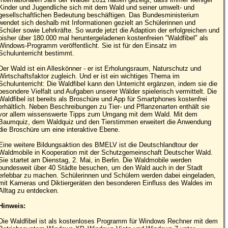
Kinder und Jugendliche sich mit dem Wald und seiner umwelt- und
gesellschaftlichen Bedeutung beschäftigen. Das Bundesministerium
wendet sich deshalb mit Informationen gezielt an Schülerinnen und
Schüler sowie Lehrkräfte. So wurde jetzt die Adaption der erfolgreichen und
bisher über 180.000 mal heruntergeladenen kostenfreien "Waldfibel" als
Windows-Programm veröffentlicht. Sie ist für den Einsatz im
Schulunterricht bestimmt.
Der Wald ist ein Alleskönner - er ist Erholungsraum, Naturschutz und
Wirtschaftsfaktor zugleich. Und er ist ein wichtiges Thema im
Schulunterricht: Die Waldfibel kann den Unterricht ergänzen, indem sie die
besondere Vielfalt und Aufgaben unserer Wälder spielerisch vermittelt. Die
Waldfibel ist bereits als Broschüre und App für Smartphones kostenfrei
erhältlich. Neben Beschreibungen zu Tier- und Pflanzenarten enthält sie
vor allem wissenswerte Tipps zum Umgang mit dem Wald. Mit dem
Baumquiz, dem Waldquiz und den Tierstimmen erweitert die Anwendung
die Broschüre um eine interaktive Ebene.
Eine weitere Bildungsaktion des BMELV ist die Deutschlandtour der
Waldmobile in Kooperation mit der Schutzgemeinschaft Deutscher Wald.
Sie startet am Dienstag, 2. Mai, in Berlin. Die Waldmobile werden
bundesweit über 40 Städte besuchen, um den Wald auch in der Stadt
erlebbar zu machen. Schülerinnen und Schülern werden dabei eingeladen,
mit Kameras und Diktiergeräten den besonderen Einfluss des Waldes im
Alltag zu entdecken.
Hinweis:
Die Waldfibel ist als kostenloses Programm für Windows Rechner mit dem