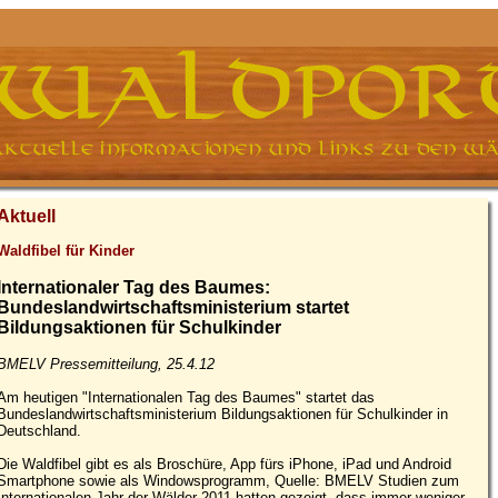
Aktuell
Waldfibel für Kinder
Internationaler Tag des Baumes:
Bundeslandwirtschaftsministerium startet
Bildungsaktionen für Schulkinder
BMELV Pressemitteilung, 25.4.12
Am heutigen "Internationalen Tag des Baumes" startet das
Bundeslandwirtschaftsministerium Bildungsaktionen für Schulkinder in
Deutschland.
Die Waldfibel gibt es als Broschüre, App fürs iPhone, iPad und Android
Smartphone sowie als Windowsprogramm, Quelle: BMELV Studien zum
Internationalen Jahr der Wälder 2011 hatten gezeigt, dass immer weniger