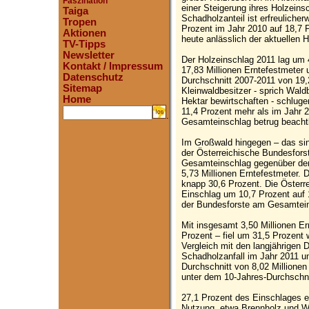
Faszination
einer Steigerung ihres Holzeins
Taiga
Schadholzanteil ist erfreuliche
Tropen
Prozent im Jahr 2010 auf 18,7 P
Aktionen
heute anlässlich der aktuellen 
TV-Tipps
Newsletter
Der Holzeinschlag 2011 lag um 
Kontakt / Impressum
17,83 Millionen Erntefestmeter 
Datenschutz
Durchschnitt 2007-2011 von 19,2
Sitemap
Kleinwaldbesitzer - sprich Wald
Home
Hektar bewirtschaften - schluge
11,4 Prozent mehr als im Jahr 2
.
Gesamteinschlag betrug beachtl
Im Großwald hingegen – das sin
der Österreichische Bundesforst
Gesamteinschlag gegenüber de
5,73 Millionen Erntefestmeter. 
knapp 30,6 Prozent. Die Österr
Einschlag um 10,7 Prozent auf 1
der Bundesforste am Gesamtein
Mit insgesamt 3,50 Millionen Er
Prozent – fiel um 31,5 Prozent 
Vergleich mit den langjährigen 
Schadholzanfall im Jahr 2011 u
Durchschnitt von 8,02 Millione
unter dem 10-Jahres-Durchschnit
27,1 Prozent des Einschlages en
Nutzung, etwa Brennholz und Wa