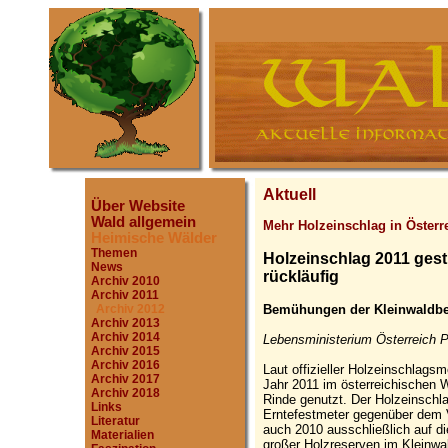
Aktuell
Über Website
Wald allgemein
Mehr Holzeinschlag in Österr
Heimische Wälder
Themen
Holzeinschlag 2011 gest
News
rückläufig
Archiv 2010
Archiv 2011
Bemühungen der Kleinwaldbes
Archiv 2012
Archiv 2013
Archiv 2014
Lebensministerium Österreich P
Archiv 2015
Archiv 2016
Laut offizieller Holzeinschlag
Archiv 2017
Jahr 2011 im österreichischen 
Archiv 2018
Rinde genutzt. Der Holzeinschl
Links
Erntefestmeter gegenüber dem V
Literatur
auch 2010 ausschließlich auf di
Materialien
großer Holzreserven im Kleinwa