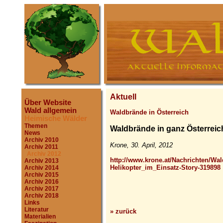
Aktuell
Über Website
Wald allgemein
Waldbrände in Österreich
Heimische Wälder
Themen
Waldbrände in ganz Österrei
News
Archiv 2010
Krone, 30. April, 2012
Archiv 2011
Archiv 2012
http://www.krone.at/Nachrichten/W
Archiv 2013
Helikopter_im_Einsatz-Story-319898
Archiv 2014
Archiv 2015
Archiv 2016
Archiv 2017
Archiv 2018
Links
Literatur
» zurück
Materialien