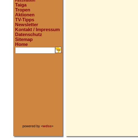
Faszination
Taiga
Tropen
Aktionen
TV-Tipps
Newsletter
Kontakt / Impressum
Datenschutz
Sitemap
Home
.
powered by <
wdss
>