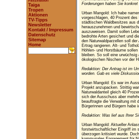
Faszination
Forderungen haben Sie konkret 
Taiga
Tropen
Urban Mangold: Ich habe namen
Aktionen
vorgeschlagen, 40 Prozent des
TV-Tipps
städtischen Waldbesitzes aus de
Newsletter
herauszunehmen und bewirtscha
Kontakt / Impressum
auszuweisen. Damit sollen Leb
Datenschutz
bedrohte Arten gesichert und die
Sitemap
den Naturwaldparzellen soll der
Home
Ertrag rangieren. Alt- und Toth
Höhlen- und Horstbäume sollen a
.
bleiben. So soll eine urwüchsig
ökologischen Nischen vor der H
Redaktion: Der Antrag ist im U
worden. Gab es viele Diskussi
Urban Mangold: Es war im Auss
Projekt anzupacken. Strittig wa
Naturwaldanteil gleich 40 Proze
sich der Ausschuss aber mehrh
beauftragte die Verwaltung mit 
Bürgerinnen und Bürgern habe i
Redaktion: Was lief aus Ihrer Si
Urban Mangold: Aktueller Anlass
forstwirtschaftlicher Eingriff i
überzogen kritisiert wurde. Do
kommunales Engagement für Nat