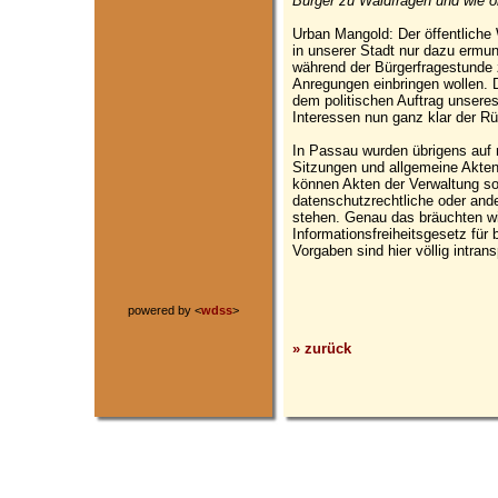
Bürger zu Waldfragen und wie o
Urban Mangold: Der öffentliche 
in unserer Stadt nur dazu ermun
während der Bürgerfragestunde 
Anregungen einbringen wollen. 
dem politischen Auftrag unsere
Interessen nun ganz klar der Rü
In Passau wurden übrigens auf m
Sitzungen und allgemeine Aktene
können Akten der Verwaltung sog
datenschutzrechtliche oder and
stehen. Genau das bräuchten wi
Informationsfreiheitsgesetz für 
Vorgaben sind hier völlig intra
powered by <
wdss
>
» zurück