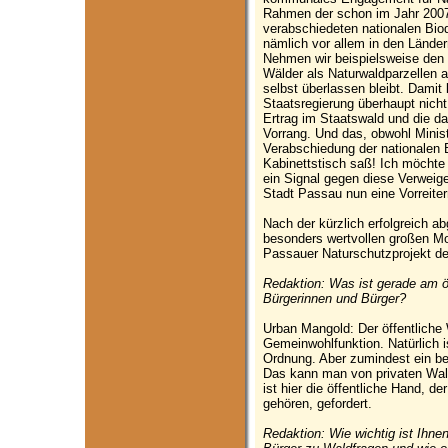
Rahmen der schon im Jahr 2007
verabschiedeten nationalen Biodi
nämlich vor allem in den Lände
Nehmen wir beispielsweise den 
Wälder als Naturwaldparzellen 
selbst überlassen bleibt. Damit
Staatsregierung überhaupt nicht 
Ertrag im Staatswald und die d
Vorrang. Und das, obwohl Minis
Verabschiedung der nationalen B
Kabinettstisch saß! Ich möchte
ein Signal gegen diese Verweig
Stadt Passau nun eine Vorreiter
Nach der kürzlich erfolgreich 
besonders wertvollen großen Mo
Passauer Naturschutzprojekt der
Redaktion: Was ist gerade am ö
Bürgerinnen und Bürger?
Urban Mangold: Der öffentliche
Gemeinwohlfunktion. Natürlich i
Ordnung. Aber zumindest ein bes
Das kann man von privaten Wal
ist hier die öffentliche Hand, d
gehören, gefordert.
Redaktion: Wie wichtig ist Ihne