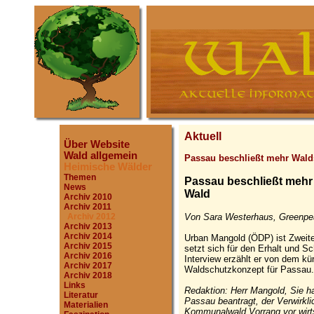
Aktuell
Über Website
Wald allgemein
Passau beschließt mehr Wald
Heimische Wälder
Themen
Passau beschließt mehr
News
Wald
Archiv 2010
Archiv 2011
Von Sara Westerhaus, Greenpea
Archiv 2012
Archiv 2013
Archiv 2014
Urban Mangold (ÖDP) ist Zweite
Archiv 2015
setzt sich für den Erhalt und 
Archiv 2016
Interview erzählt er von dem kü
Archiv 2017
Waldschutzkonzept für Passau.
Archiv 2018
Links
Redaktion: Herr Mangold, Sie 
Literatur
Passau beantragt, der Verwirkl
Materialien
Kommunalwald Vorrang vor wirt