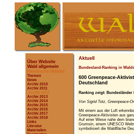
Aktuell
Über Website
Wald allgemein
Bundesland-Ranking in Wald
Heimische Wälder
Themen
600 Greenpeace-Aktivist
News
Deutschland
Archiv 2010
Archiv 2011
Ranking zeigt: Bundesländer
Archiv 2012
Archiv 2013
Archiv 2014
Von Sigrid Totz, Greenpeace-On
Archiv 2015
Archiv 2016
Mit einem aus der Luft erkennb
Archiv 2017
Greenpeace-Aktivisten aus gan
Archiv 2018
Auf einer Wiese nahe dem bran
Links
Grumsin, einem UNESCO Weltna
Literatur
symbolisiert die Waldfläche De
Materialien