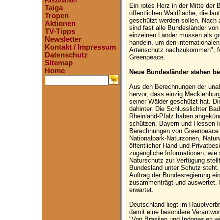
Faszination
Ein rotes Herz in der Mitte der
Taiga
öffentlichen Waldfläche, die la
Tropen
geschützt werden sollen. Nach
Aktionen
sind fast alle Bundesländer von 
TV-Tipps
einzelnen Länder müssen als grö
Newsletter
handeln, um den internationale
Kontakt / Impressum
Artenschutz nachzukommen", fo
Datenschutz
Greenpeace.
Sitemap
Home
Neue Bundesländer stehen be
.
Aus den Berechnungen der unab
hervor, dass einzig Mecklenbur
seiner Wälder geschützt hat. Di
dahinter. Die Schlusslichter B
Rheinland-Pfalz haben angekünd
schützen. Bayern und Hessen l
Berechnungen von Greenpeace 
Nationalpark-Naturzonen, Natur
öffentlicher Hand und Privatbesi
zugängliche Informationen, wie
Naturschutz zur Verfügung stellt
Bundesland unter Schutz steht, g
Auftrag der Bundesregierung ei
zusammenträgt und auswertet. 
erwartet.
Deutschland liegt im Hauptverbr
damit eine besondere Verantwo
"Von Brasilen und Indonesien wir