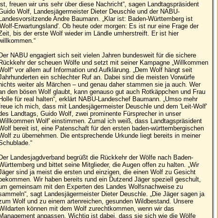
ist, freuen wir uns sehr über diese Nachricht“, sagen Landtagspräsident
Guido Wolf, Landesjägermeister Dieter Deuschle und der NABU-
Landesvorsitzende Andre Baumann. „Klar ist: Baden-Württemberg ist
'Wolf-Erwartungsland'. Ob heute oder morgen: Es ist nur eine Frage der
Zeit, bis der erste Wolf wieder im Ländle umherstreift. Er ist hier
willkommen.“
Der NABU engagiert sich seit vielen Jahren bundesweit für die sichere
Rückkehr der scheuen Wölfe und setzt mit seiner Kampagne „Willkommen
Wolf“ vor allem auf Information und Aufklärung. „Dem Wolf hängt seit
Jahrhunderten ein schlechter Ruf an. Dabei sind die meisten Vorwürfe
nichts weiter als Märchen – und genau daher stammen sie ja auch. Wer
an den bösen Wolf glaubt, kann genauso gut auch Rotkäppchen und Frau
Holle für real halten“, erklärt NABU-Landeschef Baumann. „Umso mehr
freue ich mich, dass mit Landesjägermeister Deuschle und dem 'Leit-Wolf'
des Landtags, Guido Wolf, zwei prominente Fürsprecher in unser
'Willkommen Wolf' einstimmen. Zumal ich weiß, dass Landtagspräsident
Wolf bereit ist, eine Patenschaft für den ersten baden-württembergischen
Wolf zu übernehmen. Die entsprechende Urkunde liegt bereits in meiner
Schublade.“
Der Landesjagdverband begrüßt die Rückkehr der Wölfe nach Baden-
Württemberg und bittet seine Mitglieder, die Augen offen zu halten. „Wir
Jäger sind ja meist die ersten und einzigen, die einen Wolf zu Gesicht
bekommen. Wir haben bereits rund ein Dutzend Jäger speziell geschult,
um gemeinsam mit den Experten des Landes Wolfsnachweise zu
sammeln“, sagt Landesjägermeister Dieter Deuschle. „Die Jäger sagen ja
zum Wolf und zu einem artenreichen, gesunden Wildbestand. Unsere
Wildarten können mit dem Wolf zurechtkommen, wenn wir das
Management anpassen. Wichtig ist dabei, dass sie sich wie die Wölfe