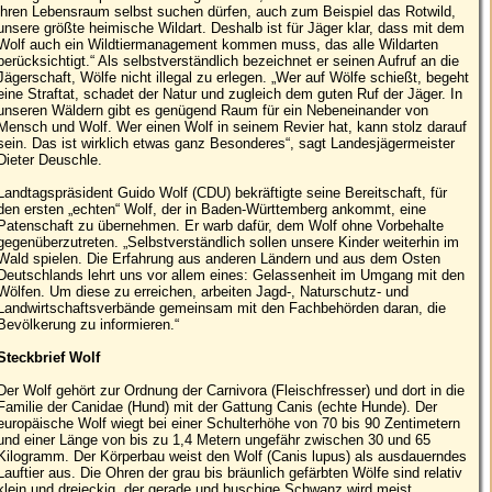
ihren Lebensraum selbst suchen dürfen, auch zum Beispiel das Rotwild,
unsere größte heimische Wildart. Deshalb ist für Jäger klar, dass mit dem
Wolf auch ein Wildtiermanagement kommen muss, das alle Wildarten
berücksichtigt.“ Als selbstverständlich bezeichnet er seinen Aufruf an die
Jägerschaft, Wölfe nicht illegal zu erlegen. „Wer auf Wölfe schießt, begeht
eine Straftat, schadet der Natur und zugleich dem guten Ruf der Jäger. In
unseren Wäldern gibt es genügend Raum für ein Nebeneinander von
Mensch und Wolf. Wer einen Wolf in seinem Revier hat, kann stolz darauf
sein. Das ist wirklich etwas ganz Besonderes“, sagt Landesjägermeister
Dieter Deuschle.
Landtagspräsident Guido Wolf (CDU) bekräftigte seine Bereitschaft, für
den ersten „echten“ Wolf, der in Baden-Württemberg ankommt, eine
Patenschaft zu übernehmen. Er warb dafür, dem Wolf ohne Vorbehalte
gegenüberzutreten. „Selbstverständlich sollen unsere Kinder weiterhin im
Wald spielen. Die Erfahrung aus anderen Ländern und aus dem Osten
Deutschlands lehrt uns vor allem eines: Gelassenheit im Umgang mit den
Wölfen. Um diese zu erreichen, arbeiten Jagd-, Naturschutz- und
Landwirtschaftsverbände gemeinsam mit den Fachbehörden daran, die
Bevölkerung zu informieren.“
Steckbrief Wolf
Der Wolf gehört zur Ordnung der Carnivora (Fleischfresser) und dort in die
Familie der Canidae (Hund) mit der Gattung Canis (echte Hunde). Der
europäische Wolf wiegt bei einer Schulterhöhe von 70 bis 90 Zentimetern
und einer Länge von bis zu 1,4 Metern ungefähr zwischen 30 und 65
Kilogramm. Der Körperbau weist den Wolf (Canis lupus) als ausdauerndes
Lauftier aus. Die Ohren der grau bis bräunlich gefärbten Wölfe sind relativ
klein und dreieckig, der gerade und buschige Schwanz wird meist