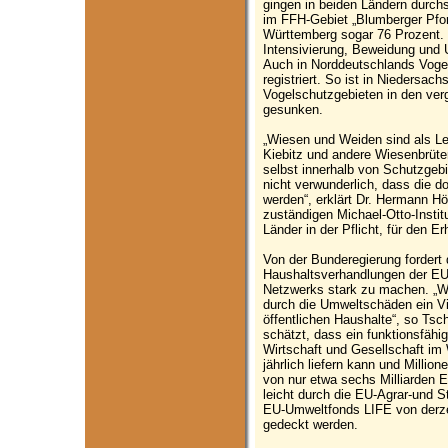
gingen in beiden Ländern durchs
im FFH-Gebiet „Blumberger Pfor
Württemberg sogar 76 Prozent. D
Intensivierung, Beweidung und 
Auch in Norddeutschlands Vogel
registriert. So ist in Niedersac
Vogelschutzgebieten in den ve
gesunken.
„Wiesen und Weiden sind als L
Kiebitz und andere Wiesenbrüter
selbst innerhalb von Schutzgeb
nicht verwunderlich, dass die 
werden“, erklärt Dr. Hermann Hö
zuständigen Michael-Otto-Instit
Länder in der Pflicht, für den E
Von der Bunderegierung fordert 
Haushaltsverhandlungen der EU 
Netzwerks stark zu machen. „We
durch die Umweltschäden ein Vi
öffentlichen Haushalte“, so T
schätzt, dass ein funktionsfähi
Wirtschaft und Gesellschaft im 
jährlich liefern kann und Millio
von nur etwa sechs Milliarden E
leicht durch die EU-Agrar-und S
EU-Umweltfonds LIFE von derze
gedeckt werden.