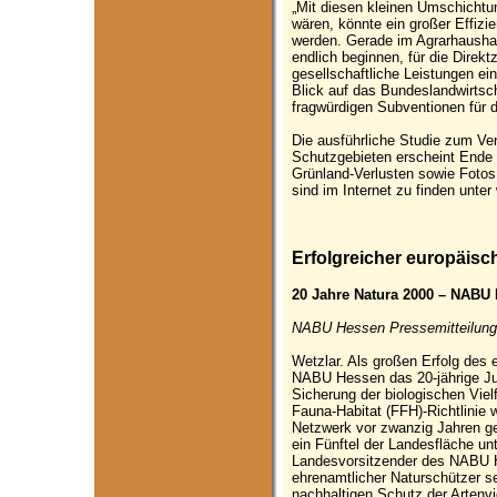
„Mit diesen kleinen Umschichtu
wären, könnte ein großer Effizie
werden. Gerade im Agrarhausha
endlich beginnen, für die Direk
gesellschaftliche Leistungen ei
Blick auf das Bundeslandwirtsch
fragwürdigen Subventionen für di
Die ausführliche Studie zum Ve
Schutzgebieten erscheint Ende 
Grünland-Verlusten sowie Foto
sind im Internet zu finden unte
Erfolgreicher europäisc
20 Jahre Natura 2000 – NABU 
NABU Hessen Pressemitteilung,
Wetzlar. Als großen Erfolg des
NABU Hessen das 20-jährige Ju
Sicherung der biologischen Vielf
Fauna-Habitat (FFH)-Richtlinie
Netzwerk vor zwanzig Jahren ge
ein Fünftel der Landesfläche unt
Landesvorsitzender des NABU 
ehrenamtlicher Naturschützer s
nachhaltigen Schutz der Artenvie