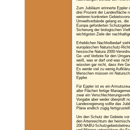
Zum Jubiläum erinnerte Eppler
drei Prozent der Landesfläche n
weiteren konkreten Gebietsvor
Umweltverbände gelang es, die 
Europa geforderten Schutzgebie
Sicherung der biologischen Viel
wichtigsten Ziele der nachhalti
Erheblichen Nachholbedarf sie
europäischen Naturschutz-Richtl
hessische Natura 2000-Verordn
Ge- und Verbote für den Umgan
weiß, was er darf und was nicht“
wüssten gar nicht, dass ihre G
Es werde viel zu wenig Aufkläru
Menschen müssen im Naturschu
Eppler.
Für Eppler ist es ein Armutszeugn
aller Flächen fertige Management
zwar ein Verschlechterungsver
Vorgabe aber weder überprüft n
Landesregierung sollte das Jub
Pläne endlich zügig fertigzustell
Um den Schutz der Gebiete vor 
den Artenreichtum der heimisch
200 NABU-Schutzgebietsbetreuer 
und Männer unterstützen die Fac