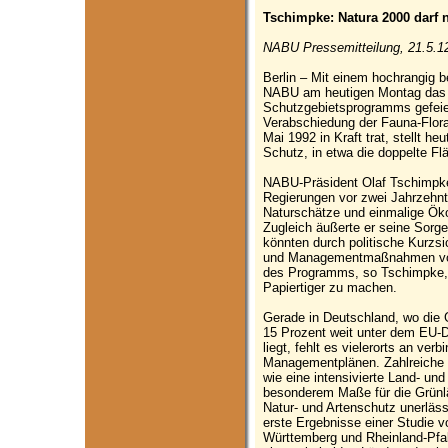
Tschimpke: Natura 2000 darf
NABU Pressemitteilung, 21.5.1
Berlin – Mit einem hochrangig b
NABU am heutigen Montag das 2
Schutzgebietsprogramms gefeie
Verabschiedung der Fauna-Flora
Mai 1992 in Kraft trat, stellt he
Schutz, in etwa die doppelte F
NABU-Präsident Olaf Tschimpke 
Regierungen vor zwei Jahrzehnt
Naturschätze und einmalige Öko
Zugleich äußerte er seine Sorge
könnten durch politische Kurzsi
und Managementmaßnahmen vor 
des Programms, so Tschimpke,
Papiertiger zu machen.
Gerade in Deutschland, wo die 
15 Prozent weit unter dem EU-
liegt, fehlt es vielerorts an ve
Managementplänen. Zahlreiche F
wie eine intensivierte Land- und 
besonderem Maße für die Grünlä
Natur- und Artenschutz unerläs
erste Ergebnisse einer Studie 
Württemberg und Rheinland-Pfal