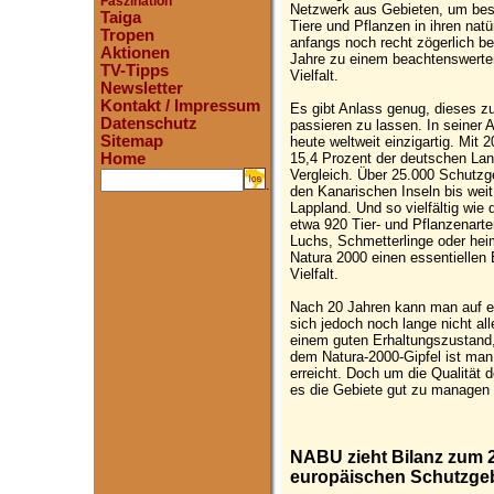
Faszination
Netzwerk aus Gebieten, um beso
Taiga
Tiere und Pflanzen in ihren na
Tropen
anfangs noch recht zögerlich be
Aktionen
Jahre zu einem beachtenswerten
TV-Tipps
Vielfalt.
Newsletter
Kontakt / Impressum
Es gibt Anlass genug, dieses zu
Datenschutz
passieren zu lassen. In seiner
Sitemap
heute weltweit einzigartig. Mit
15,4 Prozent der deutschen Lan
Home
Vergleich. Über 25.000 Schutzg
.
den Kanarischen Inseln bis weit
Lappland. Und so vielfältig wie 
etwa 920 Tier- und Pflanzenart
Luchs, Schmetterlinge oder hei
Natura 2000 einen essentiellen
Vielfalt.
Nach 20 Jahren kann man auf ei
sich jedoch noch lange nicht al
einem guten Erhaltungszustand, d
dem Natura-2000-Gipfel ist man
erreicht. Doch um die Qualität de
es die Gebiete gut zu managen 
NABU zieht Bilanz zum 
europäischen Schutzgeb